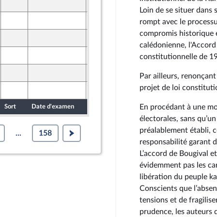
25 mars 2026
ront Populaire
Loin de se situer dans 
26 mars 2026
rompt avec le processus
ine
compromis historique e
25 mars 2026
ront Populaire
calédonienne, l'Accord
26 mars 2026
constitutionnelle de 1
ine
25 mars 2026
Par ailleurs, renonçant
ront Populaire
projet de loi constituti
26 mars 2026
ine
En procédant à une modi
Sort
Date d'examen
Date de dépôt
électorales, sans qu’un
préalablement établi, c
...
158
responsabilité garant de
L’accord de Bougival e
évidemment pas les ca
libération du peuple k
Conscients que l’absenc
tensions et de fragilis
prudence, les auteurs