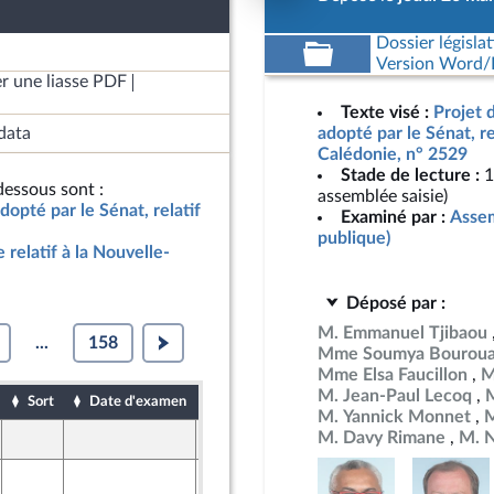
Dossier législat
Version Word/L
r une liasse PDF
Texte visé :
Projet d
data
adopté par le Sénat, re
Calédonie, n° 2529
Stade de lecture :
1
essous sont :
assemblée saisie)
adopté par le Sénat, relatif
Examiné par :
Assem
publique)
e relatif à la Nouvelle-
Déposé par :
M. Emmanuel Tjibaou
...
158
Mme Soumya Bourou
Mme Elsa Faucillon
M
M. Jean-Paul Lecoq
M
Sort
Date d'examen
Date de dépôt
M. Yannick Monnet
M
M. Davy Rimane
M. N
25 mars 2026
ront Populaire
26 mars 2026
ine