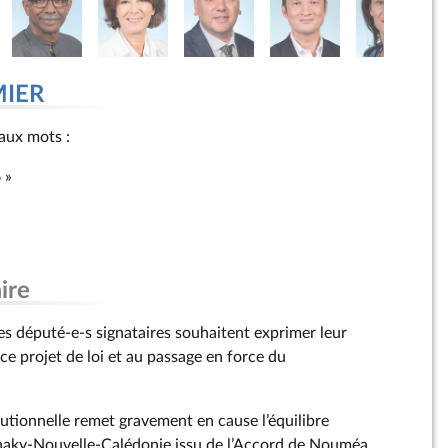
MIER
r aux mots :
6 »
ire
s député-e-s signataires souhaitent exprimer leur
ce projet de loi et au passage en force du
tutionnelle remet gravement en cause l’équilibre
anaky-Nouvelle-Calédonie issu de l’Accord de Nouméa.