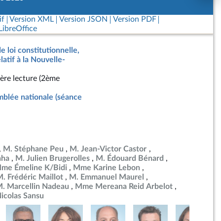
if
Version XML
Version JSON
Version PDF
ibreOffice
e loi constitutionnelle,
latif à la Nouvelle-
ère lecture (2ème
blée nationale (séance
M. Stéphane Peu
M. Jean-Victor Castor
aha
M. Julien Brugerolles
M. Édouard Bénard
me Émeline K/Bidi
Mme Karine Lebon
. Frédéric Maillot
M. Emmanuel Maurel
. Marcellin Nadeau
Mme Mereana Reid Arbelot
icolas Sansu