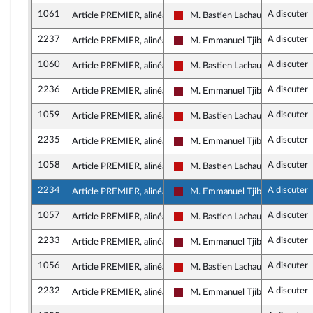
1061
A discuter
Article PREMIER, alinéa 1
M. Bastien Lachaud
La France insoumise - Nouveau F
2237
A discuter
Article PREMIER, alinéa 1
M. Emmanuel Tjibaou
Gauche Démocrate et Républica
1060
A discuter
Article PREMIER, alinéa 1
M. Bastien Lachaud
La France insoumise - Nouveau F
2236
A discuter
Article PREMIER, alinéa 1
M. Emmanuel Tjibaou
Gauche Démocrate et Républica
1059
A discuter
Article PREMIER, alinéa 1
M. Bastien Lachaud
La France insoumise - Nouveau F
2235
A discuter
Article PREMIER, alinéa 1
M. Emmanuel Tjibaou
Gauche Démocrate et Républica
1058
A discuter
Article PREMIER, alinéa 1
M. Bastien Lachaud
La France insoumise - Nouveau F
2234
A discuter
Article PREMIER, alinéa 1
M. Emmanuel Tjibaou
Gauche Démocrate et Républica
1057
A discuter
Article PREMIER, alinéa 1
M. Bastien Lachaud
La France insoumise - Nouveau F
2233
A discuter
Article PREMIER, alinéa 1
M. Emmanuel Tjibaou
Gauche Démocrate et Républica
1056
A discuter
Article PREMIER, alinéa 1
M. Bastien Lachaud
La France insoumise - Nouveau F
2232
A discuter
Article PREMIER, alinéa 1
M. Emmanuel Tjibaou
Gauche Démocrate et Républica