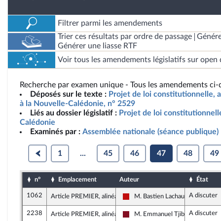
Filtrer parmi les amendements
Trier ces résultats par ordre de passage
Génére
Générer une liasse RTF
Voir tous les amendements législatifs sur open 
Recherche par examen unique - Tous les amendements ci-d
Déposés sur le texte :
Projet de loi constitutionnelle, 
à la Nouvelle-Calédonie, n° 2529
Liés au dossier législatif :
Projet de loi constitutionnell
Calédonie
Examinés par :
Assemblée nationale (séance publique)
1
...
45
46
47
48
49
n°
Emplacement
Auteur
État
1062
A discuter
Article PREMIER, alinéa 1
M. Bastien Lachaud
La France insoumise - Nouveau F
2238
A discuter
Article PREMIER, alinéa 1
M. Emmanuel Tjibaou
Gauche Démocrate et Républica