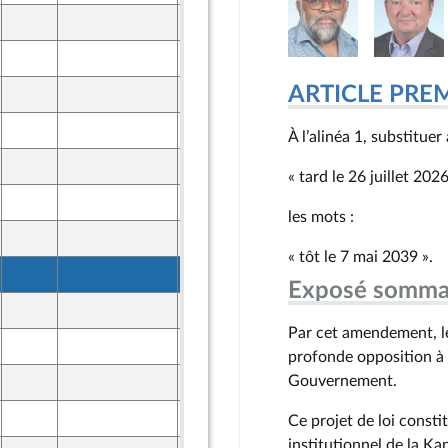
25 mars 2026
ront Populaire
26 mars 2026
ine
ARTICLE PRE
25 mars 2026
ront Populaire
26 mars 2026
À l’alinéa 1, substitue
ine
25 mars 2026
ront Populaire
« tard le 26 juillet 202
26 mars 2026
ine
les mots :
25 mars 2026
ront Populaire
« tôt le 7 mai 2039 ».
26 mars 2026
ine
Exposé somma
25 mars 2026
ront Populaire
Par cet amendement, le
26 mars 2026
ine
profonde opposition à 
Gouvernement.
25 mars 2026
ront Populaire
26 mars 2026
Ce projet de loi consti
ine
institutionnel de la K