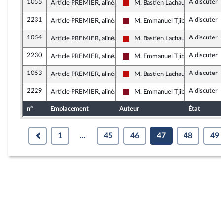
1055
A discuter
Article PREMIER, alinéa 1
M. Bastien Lachaud
La France insoumise - Nouveau F
2231
A discuter
Article PREMIER, alinéa 1
M. Emmanuel Tjibaou
Gauche Démocrate et Républica
1054
A discuter
Article PREMIER, alinéa 1
M. Bastien Lachaud
La France insoumise - Nouveau F
2230
A discuter
Article PREMIER, alinéa 1
M. Emmanuel Tjibaou
Gauche Démocrate et Républica
1053
A discuter
Article PREMIER, alinéa 1
M. Bastien Lachaud
La France insoumise - Nouveau F
2229
A discuter
Article PREMIER, alinéa 1
M. Emmanuel Tjibaou
Gauche Démocrate et Républica
n°
Emplacement
Auteur
État
1
...
45
46
47
48
49