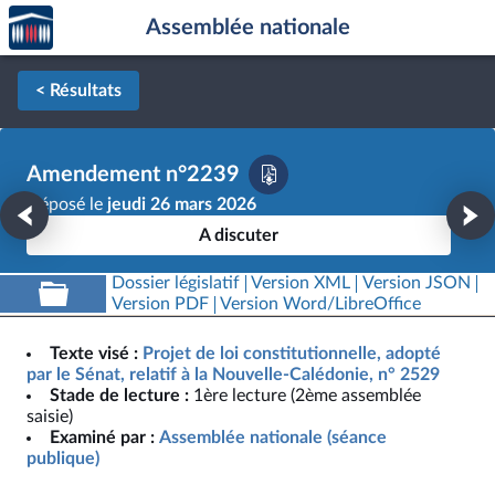
Accèder
Aller au contenu
Aller en bas de la page
Assemblée nationale
à la
page
d'accueil
< Résultats
Amendement n°2239
Déposé le
jeudi 26 mars 2026
A discuter
Dossier législatif
Version XML
Version JSON
Version PDF
Version Word/LibreOffice
Texte visé :
Projet de loi constitutionnelle, adopté
par le Sénat, relatif à la Nouvelle-Calédonie, n° 2529
Stade de lecture :
1ère lecture (2ème assemblée
saisie)
Examiné par :
Assemblée nationale (séance
publique)