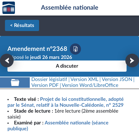
Accèder
Aller au contenu
Aller en bas de la page
Assemblée nationale
à la
page
d'accueil
< Résultats
Amendement n°2368
Déposé le
jeudi 26 mars 2026
A discuter
Dossier législatif
Version XML
Version JSON
Version PDF
Version Word/LibreOffice
Texte visé :
Projet de loi constitutionnelle, adopté
par le Sénat, relatif à la Nouvelle-Calédonie, n° 2529
Stade de lecture :
1ère lecture (2ème assemblée
saisie)
Examiné par :
Assemblée nationale (séance
publique)