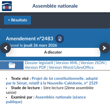
Accèder
Aller au contenu
Aller en bas de la page
Assemblée nationale
à la
page
d'accueil
< Résultats
Amendement n°2483
Déposé le
jeudi 26 mars 2026
A discuter
Dossier législatif
Version XML
Version JSON
Version PDF
Version Word/LibreOffice
Texte visé :
Projet de loi constitutionnelle, adopté
par le Sénat, relatif à la Nouvelle-Calédonie, n° 2529
Stade de lecture :
1ère lecture (2ème assemblée
saisie)
Examiné par :
Assemblée nationale (séance
publique)