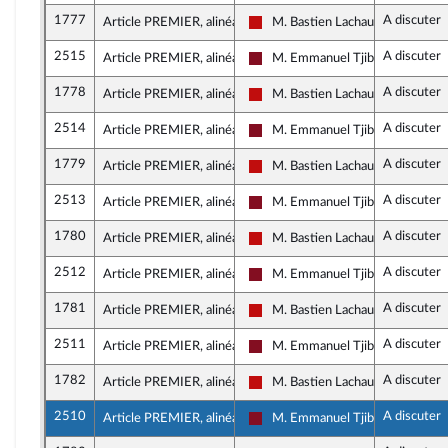
1777
A discuter
Article PREMIER, alinéa 1
M. Bastien Lachaud
La France insoumise - Nouveau F
2515
A discuter
Article PREMIER, alinéa 1
M. Emmanuel Tjibaou
Gauche Démocrate et Républica
1778
A discuter
Article PREMIER, alinéa 1
M. Bastien Lachaud
La France insoumise - Nouveau F
2514
A discuter
Article PREMIER, alinéa 1
M. Emmanuel Tjibaou
Gauche Démocrate et Républica
1779
A discuter
Article PREMIER, alinéa 1
M. Bastien Lachaud
La France insoumise - Nouveau F
2513
A discuter
Article PREMIER, alinéa 1
M. Emmanuel Tjibaou
Gauche Démocrate et Républica
1780
A discuter
Article PREMIER, alinéa 1
M. Bastien Lachaud
La France insoumise - Nouveau F
2512
A discuter
Article PREMIER, alinéa 1
M. Emmanuel Tjibaou
Gauche Démocrate et Républica
1781
A discuter
Article PREMIER, alinéa 1
M. Bastien Lachaud
La France insoumise - Nouveau F
2511
A discuter
Article PREMIER, alinéa 1
M. Emmanuel Tjibaou
Gauche Démocrate et Républica
1782
A discuter
Article PREMIER, alinéa 1
M. Bastien Lachaud
La France insoumise - Nouveau F
2510
A discuter
Article PREMIER, alinéa 1
M. Emmanuel Tjibaou
Gauche Démocrate et Républica