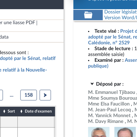
Dossier législat
Version Word/L
r une liasse PDF
Texte visé :
Projet d
data
adopté par le Sénat, re
Calédonie, n° 2529
Stade de lecture :
1
essous sont :
assemblée saisie)
adopté par le Sénat, relatif
Examiné par :
Assem
publique)
e relatif à la Nouvelle-
Déposé par :
M. Emmanuel Tjibaou
...
158
Mme Soumya Bourou
Mme Elsa Faucillon
M
M. Jean-Paul Lecoq
M
Sort
Date d'examen
Date de dépôt
M. Yannick Monnet
M
M. Davy Rimane
M. N
25 mars 2026
ront Populaire
26 mars 2026
ine