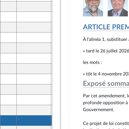
25 mars 2026
ront Populaire
26 mars 2026
ine
ARTICLE PRE
25 mars 2026
ront Populaire
26 mars 2026
À l’alinéa 1, substitue
ine
25 mars 2026
ront Populaire
« tard le 26 juillet 202
26 mars 2026
ine
les mots :
25 mars 2026
ront Populaire
« tôt le 4 novembre 20
26 mars 2026
ine
Exposé somma
25 mars 2026
ront Populaire
Par cet amendement, le
26 mars 2026
ine
profonde opposition à 
Gouvernement.
25 mars 2026
ront Populaire
26 mars 2026
ine
Ce projet de loi consti