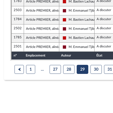
1783
A discuter
Article PREMIER, alinéa 1
M. Bastien Lachaud
La France insoumise - Nouveau F
2503
A discuter
Article PREMIER, alinéa 1
M. Emmanuel Tjibaou
Gauche Démocrate et Républica
1784
A discuter
Article PREMIER, alinéa 1
M. Bastien Lachaud
La France insoumise - Nouveau F
2502
A discuter
Article PREMIER, alinéa 1
M. Emmanuel Tjibaou
Gauche Démocrate et Républica
1785
A discuter
Article PREMIER, alinéa 1
M. Bastien Lachaud
La France insoumise - Nouveau F
2501
A discuter
Article PREMIER, alinéa 1
M. Emmanuel Tjibaou
Gauche Démocrate et Républica
n°
Emplacement
Auteur
État
1
...
27
28
29
30
31