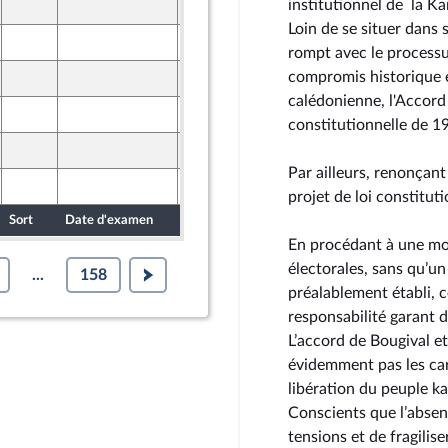
institutionnel de la K
25 mars 2026
ront Populaire
Loin de se situer dans 
26 mars 2026
ine
rompt avec le processus
compromis historique e
25 mars 2026
ront Populaire
calédonienne, l'Accord
26 mars 2026
ine
constitutionnelle de 1
25 mars 2026
ront Populaire
Par ailleurs, renonçant
26 mars 2026
ine
projet de loi constituti
Sort
Date d'examen
Date de dépôt
En procédant à une modi
électorales, sans qu’un
...
158
préalablement établi, c
responsabilité garant de
L’accord de Bougival e
évidemment pas les ca
libération du peuple k
Conscients que l’absenc
tensions et de fragilis