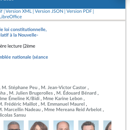
if
Version XML
Version JSON
Version PDF
ibreOffice
e loi constitutionnelle,
latif à la Nouvelle-
ère lecture (2ème
blée nationale (séance
M. Stéphane Peu
M. Jean-Victor Castor
aha
M. Julien Brugerolles
M. Édouard Bénard
me Émeline K/Bidi
Mme Karine Lebon
. Frédéric Maillot
M. Emmanuel Maurel
. Marcellin Nadeau
Mme Mereana Reid Arbelot
icolas Sansu