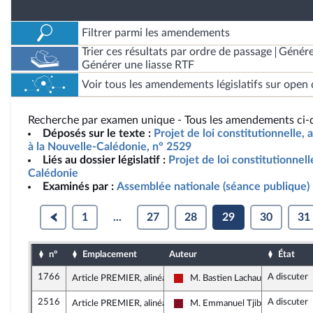
Filtrer parmi les amendements
Trier ces résultats par ordre de passage
Génére
Générer une liasse RTF
Voir tous les amendements législatifs sur open 
Recherche par examen unique - Tous les amendements ci-d
Déposés sur le texte :
Projet de loi constitutionnelle, 
à la Nouvelle-Calédonie, n° 2529
Liés au dossier législatif :
Projet de loi constitutionnell
Calédonie
Examinés par :
Assemblée nationale (séance publique)
1
...
27
28
29
30
31
n°
Emplacement
Auteur
État
1766
A discuter
Article PREMIER, alinéa 1
M. Bastien Lachaud
La France insoumise - Nouveau F
2516
A discuter
Article PREMIER, alinéa 1
M. Emmanuel Tjibaou
Gauche Démocrate et Républica