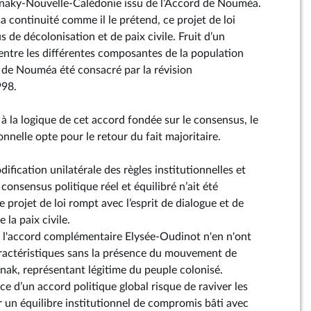
anaky-Nouvelle-Calédonie issu de l’Accord de Nouméa.
sa continuité comme il le prétend, ce projet de loi
 de décolonisation et de paix civile. Fruit d’un
ntre les différentes composantes de la population
 de Nouméa été consacré par la révision
998.
 à la logique de cet accord fondée sur le consensus, le
onnelle opte pour le retour du fait majoritaire.
fication unilatérale des règles institutionnelles et
 consensus politique réel et équilibré n’ait été
e projet de loi rompt avec l’esprit de dialogue et de
 la paix civile.
t l'accord complémentaire Elysée-Oudinot n'en n'ont
ractéristiques sans la présence du mouvement de
anak, représentant légitime du peuple colonisé.
e d’un accord politique global risque de raviver les
er un équilibre institutionnel de compromis bâti avec