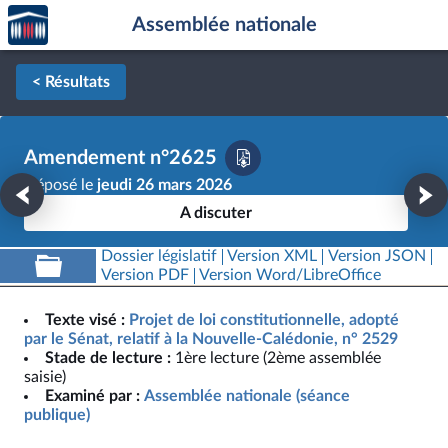
Accèder
Aller au contenu
Aller en bas de la page
Assemblée nationale
à la
page
d'accueil
< Résultats
Amendement n°2625
Déposé le
jeudi 26 mars 2026
A discuter
Dossier législatif
Version XML
Version JSON
Version PDF
Version Word/LibreOffice
Texte visé :
Projet de loi constitutionnelle, adopté
par le Sénat, relatif à la Nouvelle-Calédonie, n° 2529
Stade de lecture :
1ère lecture (2ème assemblée
saisie)
Examiné par :
Assemblée nationale (séance
publique)