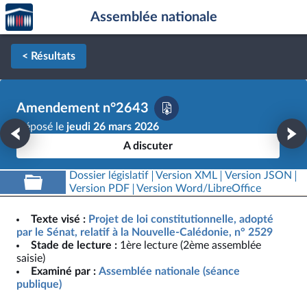
Accèder
Aller au contenu
Aller en bas de la page
Assemblée nationale
à la
page
d'accueil
< Résultats
Amendement n°2643
Déposé le
jeudi 26 mars 2026
A discuter
Dossier législatif
Version XML
Version JSON
Version PDF
Version Word/LibreOffice
Texte visé :
Projet de loi constitutionnelle, adopté
par le Sénat, relatif à la Nouvelle-Calédonie, n° 2529
Stade de lecture :
1ère lecture (2ème assemblée
saisie)
Examiné par :
Assemblée nationale (séance
publique)