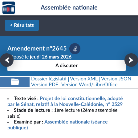
Accèder
Aller au contenu
Aller en bas de la page
Assemblée nationale
à la
page
d'accueil
< Résultats
Amendement n°2645
Déposé le
jeudi 26 mars 2026
A discuter
Dossier législatif
Version XML
Version JSON
Version PDF
Version Word/LibreOffice
Texte visé :
Projet de loi constitutionnelle, adopté
par le Sénat, relatif à la Nouvelle-Calédonie, n° 2529
Stade de lecture :
1ère lecture (2ème assemblée
saisie)
Examiné par :
Assemblée nationale (séance
publique)