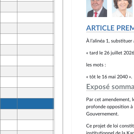
25 mars 2026
ront Populaire
26 mars 2026
ine
ARTICLE PRE
25 mars 2026
ront Populaire
26 mars 2026
À l’alinéa 1, substituer
ine
25 mars 2026
ront Populaire
« tard le 26 juillet 2026
26 mars 2026
ine
les mots :
25 mars 2026
ront Populaire
« tôt le 16 mai 2040 ».
26 mars 2026
ine
Exposé somma
25 mars 2026
ront Populaire
Par cet amendement, le
26 mars 2026
ine
profonde opposition à 
Gouvernement.
25 mars 2026
ront Populaire
26 mars 2026
Ce projet de loi consti
ine
institutionnel de la K