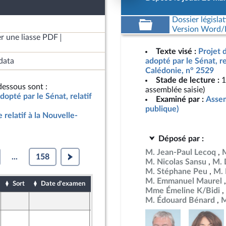
Dossier législat
Version Word/L
r une liasse PDF
Texte visé :
Projet d
data
adopté par le Sénat, re
Calédonie, n° 2529
Stade de lecture :
1
essous sont :
assemblée saisie)
adopté par le Sénat, relatif
Examiné par :
Assem
publique)
e relatif à la Nouvelle-
Déposé par :
M. Jean-Paul Lecoq
...
158
M. Nicolas Sansu
M. 
M. Stéphane Peu
M. 
M. Emmanuel Maurel
Sort
Date d'examen
Date de dépôt
Mme Émeline K/Bidi
M. Édouard Bénard
M
25 mars 2026
ront Populaire
26 mars 2026
ine