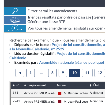
Filtrer parmi les amendements
Trier ces résultats par ordre de passage
Génére
Générer une liasse RTF
Voir tous les amendements législatifs sur open 
Recherche par examen unique - Tous les amendements ci-d
Déposés sur le texte :
Projet de loi constitutionnelle, 
à la Nouvelle-Calédonie, n° 2529
Liés au dossier législatif :
Projet de loi constitutionnell
Calédonie
Examinés par :
Assemblée nationale (séance publique)
1
...
8
9
10
11
12
n°
Emplacement
Auteur
État
161
A discuter
Article PREMIER, alinéa 1
M. Bastien Lachaud
La France insoumise - Nouveau F
2941
A discuter
Article PREMIER, alinéa 1
M. Jean-Paul Lecoq
Gauche Démocrate et Républica