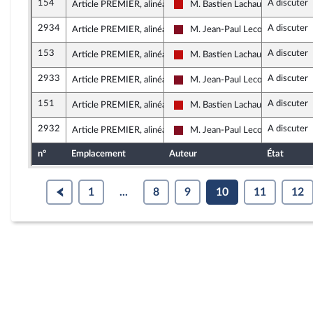
154
A discuter
Article PREMIER, alinéa 1
M. Bastien Lachaud
La France insoumise - Nouveau F
2934
A discuter
Article PREMIER, alinéa 1
M. Jean-Paul Lecoq
Gauche Démocrate et Républica
153
A discuter
Article PREMIER, alinéa 1
M. Bastien Lachaud
La France insoumise - Nouveau F
2933
A discuter
Article PREMIER, alinéa 1
M. Jean-Paul Lecoq
Gauche Démocrate et Républica
151
A discuter
Article PREMIER, alinéa 1
M. Bastien Lachaud
La France insoumise - Nouveau F
2932
A discuter
Article PREMIER, alinéa 1
M. Jean-Paul Lecoq
Gauche Démocrate et Républica
n°
Emplacement
Auteur
État
1
...
8
9
10
11
12