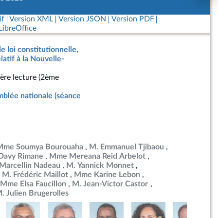
if
Version XML
Version JSON
Version PDF
ibreOffice
e loi constitutionnelle,
latif à la Nouvelle-
ère lecture (2ème
blée nationale (séance
Mme Soumya Bourouaha
M. Emmanuel Tjibaou
Davy Rimane
Mme Mereana Reid Arbelot
Marcellin Nadeau
M. Yannick Monnet
M. Frédéric Maillot
Mme Karine Lebon
Mme Elsa Faucillon
M. Jean-Victor Castor
. Julien Brugerolles