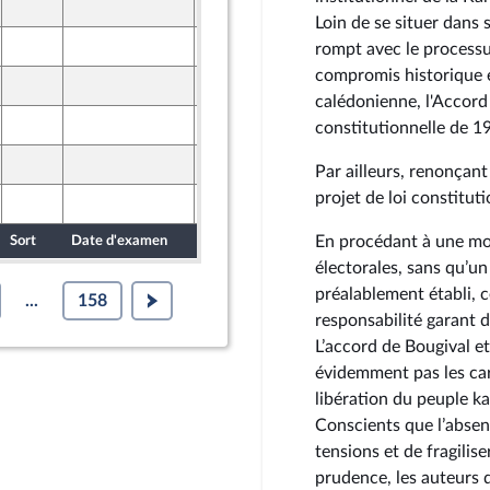
25 mars 2026
ront Populaire
Loin de se situer dans 
26 mars 2026
rompt avec le processus
ine
compromis historique e
25 mars 2026
ront Populaire
calédonienne, l'Accord
26 mars 2026
constitutionnelle de 1
ine
25 mars 2026
Par ailleurs, renonçant
ront Populaire
projet de loi constituti
26 mars 2026
ine
En procédant à une modi
Sort
Date d'examen
Date de dépôt
électorales, sans qu’un
préalablement établi, c
...
158
responsabilité garant de
L’accord de Bougival e
évidemment pas les ca
libération du peuple k
Conscients que l’absenc
tensions et de fragilis
prudence, les auteurs