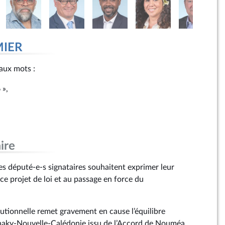
MIER
 aux mots :
 »,
ire
s député-e-s signataires souhaitent exprimer leur
ce projet de loi et au passage en force du
tutionnelle remet gravement en cause l’équilibre
anaky-Nouvelle-Calédonie issu de l’Accord de Nouméa.