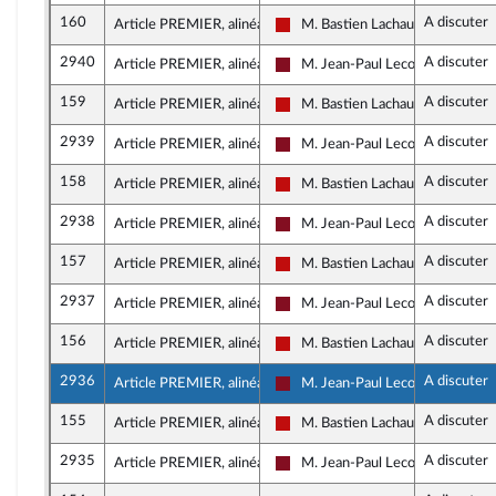
160
A discuter
Article PREMIER, alinéa 1
M. Bastien Lachaud
La France insoumise - Nouveau F
2940
A discuter
Article PREMIER, alinéa 1
M. Jean-Paul Lecoq
Gauche Démocrate et Républica
159
A discuter
Article PREMIER, alinéa 1
M. Bastien Lachaud
La France insoumise - Nouveau F
2939
A discuter
Article PREMIER, alinéa 1
M. Jean-Paul Lecoq
Gauche Démocrate et Républica
158
A discuter
Article PREMIER, alinéa 1
M. Bastien Lachaud
La France insoumise - Nouveau F
2938
A discuter
Article PREMIER, alinéa 1
M. Jean-Paul Lecoq
Gauche Démocrate et Républica
157
A discuter
Article PREMIER, alinéa 1
M. Bastien Lachaud
La France insoumise - Nouveau F
2937
A discuter
Article PREMIER, alinéa 1
M. Jean-Paul Lecoq
Gauche Démocrate et Républica
156
A discuter
Article PREMIER, alinéa 1
M. Bastien Lachaud
La France insoumise - Nouveau F
2936
A discuter
Article PREMIER, alinéa 1
M. Jean-Paul Lecoq
Gauche Démocrate et Républica
155
A discuter
Article PREMIER, alinéa 1
M. Bastien Lachaud
La France insoumise - Nouveau F
2935
A discuter
Article PREMIER, alinéa 1
M. Jean-Paul Lecoq
Gauche Démocrate et Républica