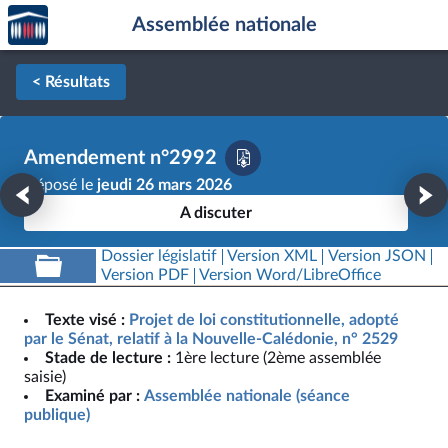
Accèder
Aller au contenu
Aller en bas de la page
Assemblée nationale
à la
page
d'accueil
< Résultats
Amendement n°2992
Déposé le
jeudi 26 mars 2026
A discuter
Dossier législatif
Version XML
Version JSON
Version PDF
Version Word/LibreOffice
Texte visé :
Projet de loi constitutionnelle, adopté
par le Sénat, relatif à la Nouvelle-Calédonie, n° 2529
Stade de lecture :
1ère lecture (2ème assemblée
saisie)
Examiné par :
Assemblée nationale (séance
publique)