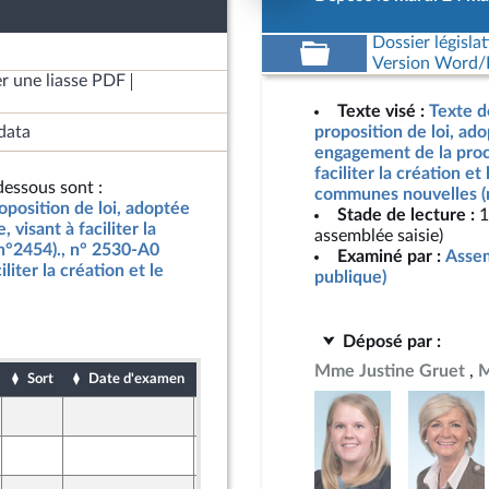
Dossier législat
Version Word/L
r une liasse PDF
Texte visé :
Texte d
data
proposition de loi, ad
engagement de la proc
faciliter la création e
essous sont :
communes nouvelles (
oposition de loi, adoptée
Stade de lecture :
1
visant à faciliter la
assemblée saisie)
n°2454)., n° 2530-A0
Examiné par :
Assem
iliter la création et le
publique)
Déposé par :
Mme Justine Gruet
M
Sort
Date d'examen
Date de dépôt
24 mars 2026
24 mars 2026