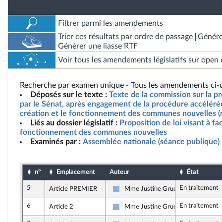
Filtrer parmi les amendements
Trier ces résultats par ordre de passage
Génére
Générer une liasse RTF
Voir tous les amendements législatifs sur open 
Recherche par examen unique - Tous les amendements ci-d
Déposés sur le texte :
Texte de la commission sur la pr
par le Sénat, après engagement de la procédure accélérée, 
création et le fonctionnement des communes nouvelles (
Liés au dossier législatif :
Proposition de loi visant à fac
fonctionnement des communes nouvelles
Examinés par :
Assemblée nationale (séance publique)
n°
Emplacement
Auteur
État
5
En traitement
Article PREMIER
Mme Justine Gruet
Droite Républicaine
6
En traitement
Article 2
Mme Justine Gruet
Droite Républicaine