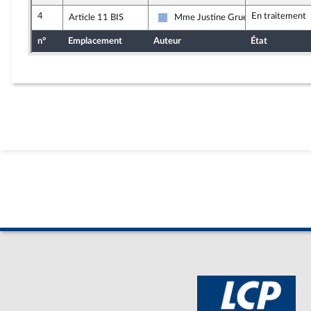
4
En traitement
Article 11 BIS
Mme Justine Gruet
Droite Républicaine
n°
Emplacement
Auteur
État