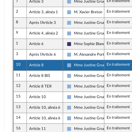
7
En traitement
Article 3
Mme Justine Gruet
Droite Républicaine
2
En traitement
Article 3, alinéa 1
M. Xavier Breton
Droite Républicaine
8
En traitement
Après l'Article 3
Mme Justine Gruet
Droite Républicaine
9
En traitement
Article 4, alinéa 2
Mme Justine Gruet
Droite Républicaine
1
En traitement
Article 6
Mme Sophie Blanc
Rassemblement National
3
En traitement
Après l'Article 6
M. Alexandre Portier
Droite Républicaine
10
En traitement
Article 8
Mme Justine Gruet
Droite Républicaine
11
En traitement
Article 8 BIS
Mme Justine Gruet
Droite Républicaine
12
En traitement
Article 8 TER
Mme Justine Gruet
Droite Républicaine
15
En traitement
Article 10
Mme Justine Gruet
Droite Républicaine
13
En traitement
Article 10, alinéa 6
Mme Justine Gruet
Droite Républicaine
14
En traitement
Article 10, alinéa 6
Mme Justine Gruet
Droite Républicaine
16
En traitement
Article 11
Mme Justine Gruet
Droite Républicaine