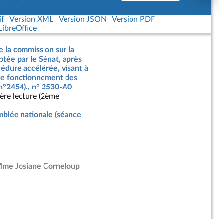
if
Version XML
Version JSON
Version PDF
ibreOffice
e la commission sur la
optée par le Sénat, après
édure accélérée, visant à
t le fonctionnement des
n°2454)., n° 2530-A0
ère lecture (2ème
blée nationale (séance
me Josiane Corneloup