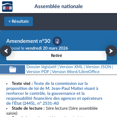
Accèder
Aller au contenu
Aller en bas de la page
Assemblée nationale
à la
page
d'accueil
< Résultats
Amendement n°30
Déposé le
vendredi 20 mars 2026
Retiré
Dossier législatif
Version XML
Version JSON
Version PDF
Version Word/LibreOffice
Texte visé :
Texte de la commission sur la
proposition de loi de M. Jean-Paul Mattei visant à
renforcer le contrôle, la gouvernance et la
responsabilité financière des agences et opérateurs
de l’État (2445)., n° 2531-A0
Stade de lecture :
1ère lecture (1ère assemblée
saisie)