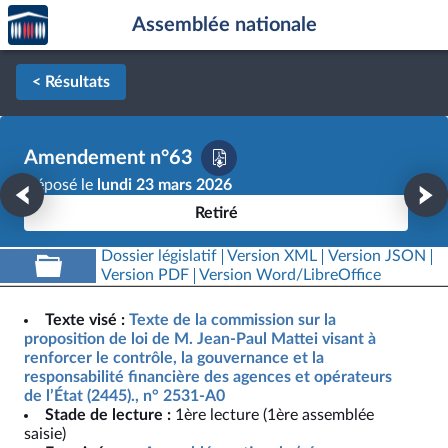
Accèder
Aller au contenu
Aller en bas de la page
Assemblée nationale
à la
page
d'accueil
< Résultats
Amendement n°63
Déposé le
lundi 23 mars 2026
Retiré
Dossier législatif
Version XML
Version JSON
Version PDF
Version Word/LibreOffice
Texte visé :
Texte de la commission sur la
proposition de loi de M. Jean-Paul Mattei visant à
renforcer le contrôle, la gouvernance et la
responsabilité financière des agences et opérateurs
de l’État (2445)., n° 2531-A0
Stade de lecture :
1ère lecture (1ère assemblée
saisie)