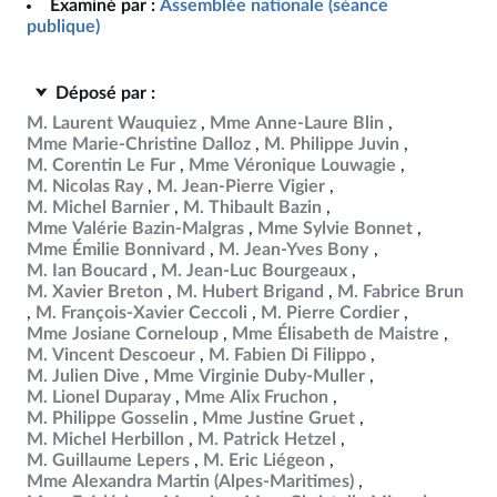
Examiné par :
Assemblée nationale (séance
publique)
Déposé par :
M. Laurent Wauquiez
Mme Anne-Laure Blin
Mme Marie-Christine Dalloz
M. Philippe Juvin
M. Corentin Le Fur
Mme Véronique Louwagie
M. Nicolas Ray
M. Jean-Pierre Vigier
M. Michel Barnier
M. Thibault Bazin
Mme Valérie Bazin-Malgras
Mme Sylvie Bonnet
Mme Émilie Bonnivard
M. Jean-Yves Bony
M. Ian Boucard
M. Jean-Luc Bourgeaux
M. Xavier Breton
M. Hubert Brigand
M. Fabrice Brun
M. François-Xavier Ceccoli
M. Pierre Cordier
Mme Josiane Corneloup
Mme Élisabeth de Maistre
M. Vincent Descoeur
M. Fabien Di Filippo
M. Julien Dive
Mme Virginie Duby-Muller
M. Lionel Duparay
Mme Alix Fruchon
M. Philippe Gosselin
Mme Justine Gruet
M. Michel Herbillon
M. Patrick Hetzel
M. Guillaume Lepers
M. Eric Liégeon
Mme Alexandra Martin (Alpes-Maritimes)