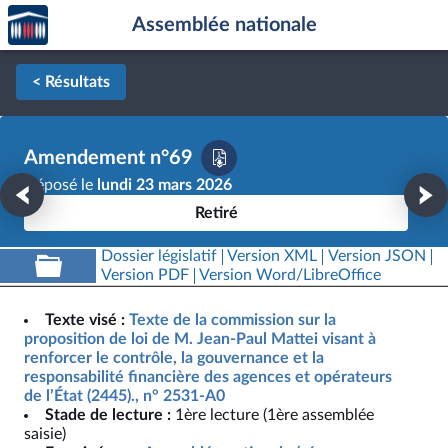
Accèder
Aller au contenu
Aller en bas de la page
Assemblée nationale
à la
page
d'accueil
< Résultats
Amendement n°69
Déposé le
lundi 23 mars 2026
Retiré
Dossier législatif
Version XML
Version JSON
Version PDF
Version Word/LibreOffice
Texte visé :
Texte de la commission sur la
proposition de loi de M. Jean-Paul Mattei visant à
renforcer le contrôle, la gouvernance et la
responsabilité financière des agences et opérateurs
de l’État (2445)., n° 2531-A0
Stade de lecture :
1ère lecture (1ère assemblée
saisie)