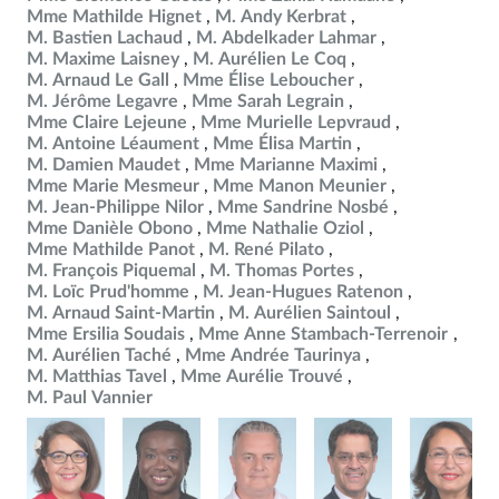
Mme Mathilde Hignet
M. Andy Kerbrat
M. Bastien Lachaud
M. Abdelkader Lahmar
M. Maxime Laisney
M. Aurélien Le Coq
M. Arnaud Le Gall
Mme Élise Leboucher
M. Jérôme Legavre
Mme Sarah Legrain
Mme Claire Lejeune
Mme Murielle Lepvraud
M. Antoine Léaument
Mme Élisa Martin
M. Damien Maudet
Mme Marianne Maximi
Mme Marie Mesmeur
Mme Manon Meunier
M. Jean-Philippe Nilor
Mme Sandrine Nosbé
Mme Danièle Obono
Mme Nathalie Oziol
Mme Mathilde Panot
M. René Pilato
M. François Piquemal
M. Thomas Portes
M. Loïc Prud'homme
M. Jean-Hugues Ratenon
M. Arnaud Saint-Martin
M. Aurélien Saintoul
Mme Ersilia Soudais
Mme Anne Stambach-Terrenoir
M. Aurélien Taché
Mme Andrée Taurinya
M. Matthias Tavel
Mme Aurélie Trouvé
M. Paul Vannier