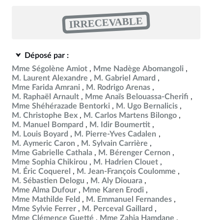
IRRECEVABLE
Déposé par :
Mme Ségolène Amiot
Mme Nadège Abomangoli
M. Laurent Alexandre
M. Gabriel Amard
Mme Farida Amrani
M. Rodrigo Arenas
M. Raphaël Arnault
Mme Anaïs Belouassa-Cherifi
Mme Shéhérazade Bentorki
M. Ugo Bernalicis
M. Christophe Bex
M. Carlos Martens Bilongo
M. Manuel Bompard
M. Idir Boumertit
M. Louis Boyard
M. Pierre-Yves Cadalen
M. Aymeric Caron
M. Sylvain Carrière
Mme Gabrielle Cathala
M. Bérenger Cernon
Mme Sophia Chikirou
M. Hadrien Clouet
M. Éric Coquerel
M. Jean-François Coulomme
M. Sébastien Delogu
M. Aly Diouara
Mme Alma Dufour
Mme Karen Erodi
Mme Mathilde Feld
M. Emmanuel Fernandes
Mme Sylvie Ferrer
M. Perceval Gaillard
Mme Clémence Guetté
Mme Zahia Hamdane