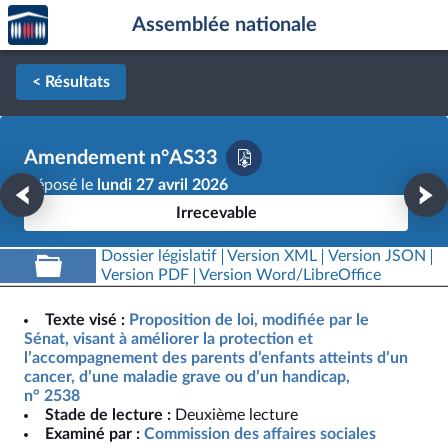
Accèder
Aller au contenu
Aller en bas de la page
Assemblée nationale
à la
page
d'accueil
< Résultats
Amendement n°AS33
Déposé le
lundi 27 avril 2026
Irrecevable
Dossier législatif
Version XML
Version JSON
Version PDF
Version Word/LibreOffice
Texte visé :
Proposition de loi, modifiée par le
Sénat, visant à améliorer la protection et
l’accompagnement des parents d’enfants atteints d’un
cancer, d’une maladie grave ou d’un handicap,
n° 2538
Stade de lecture :
Deuxième lecture
Examiné par :
Commission des affaires sociales