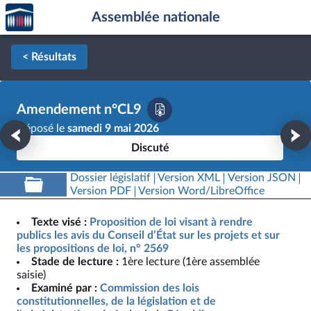
Accèder
Aller au contenu
Aller en bas de la page
Assemblée nationale
à la
page
d'accueil
< Résultats
Amendement n°CL9
Déposé le
samedi 9 mai 2026
Discuté
Dossier législatif
Version XML
Version JSON
Version PDF
Version Word/LibreOffice
Texte visé :
Proposition de loi visant à rendre
publics les avis du Conseil d’État sur les projets et sur
les propositions de loi, n° 2569
Stade de lecture :
1ère lecture (1ère assemblée
saisie)
Examiné par :
Commission des lois
constitutionnelles, de la législation et de