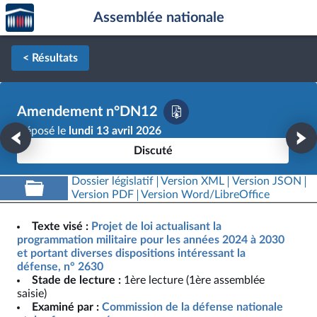
Accèder
Aller au contenu
Aller en bas de la page
Assemblée nationale
à la
page
d'accueil
< Résultats
Amendement n°DN12
Déposé le
lundi 13 avril 2026
Discuté
Dossier législatif
Version XML
Version JSON
Version PDF
Version Word/LibreOffice
Texte visé :
Projet de loi actualisant la
programmation militaire pour les années 2024 à 2030
et portant diverses dispositions intéressant la
défense, n° 2630
Stade de lecture :
1ère lecture (1ère assemblée
saisie)
Examiné par :
Commission de la défense nationale