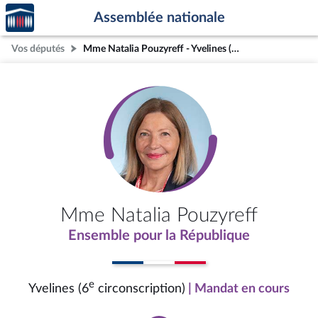
Accèder
Aller au contenu
Aller en bas de la page
Assemblée nationale
à la
page
Vos députés
Mme Natalia Pouzyreff - Yvelines (6e circonscription)
d'accueil
Mme Natalia Pouzyreff
Ensemble pour la République
e
Yvelines (6
circonscription)
| Mandat en cours