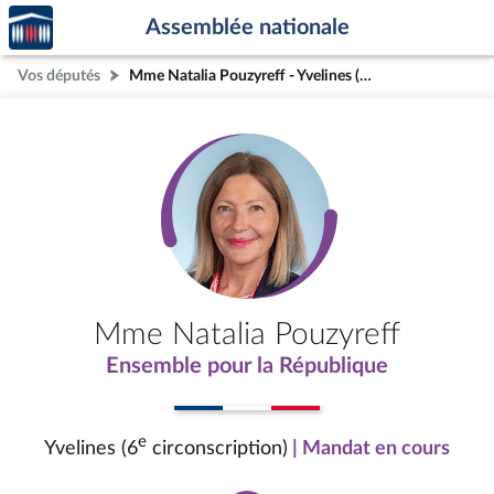
Accèder
Aller au contenu
Aller en bas de la page
Assemblée nationale
à la
page
Vos députés
Mme Natalia Pouzyreff - Yvelines (6e circonscription)
d'accueil
Mme Natalia Pouzyreff
Ensemble pour la République
e
Yvelines (6
circonscription)
| Mandat en cours