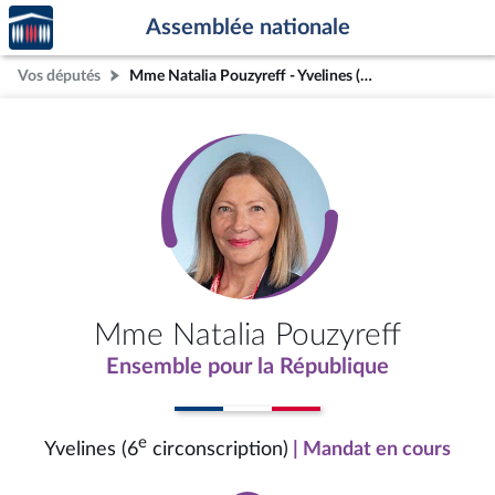
Accèder
Aller au contenu
Aller en bas de la page
Assemblée nationale
à la
page
Vos députés
Mme Natalia Pouzyreff - Yvelines (6e circonscription)
d'accueil
Mme Natalia Pouzyreff
Ensemble pour la République
e
Yvelines (6
circonscription)
| Mandat en cours