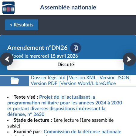
Accèder
Aller au contenu
Aller en bas de la page
Assemblée nationale
à la
page
d'accueil
< Résultats
Amendement n°DN26
Déposé le
mercredi 15 avril 2026
Discuté
Dossier législatif
Version XML
Version JSON
Version PDF
Version Word/LibreOffice
Texte visé :
Projet de loi actualisant la
programmation militaire pour les années 2024 à 2030
et portant diverses dispositions intéressant la
défense, n° 2630
Stade de lecture :
1ère lecture (1ère assemblée
saisie)
Examiné par :
Commission de la défense nationale