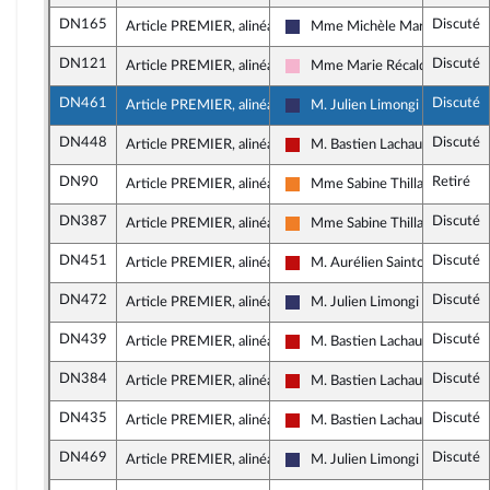
DN165
Discuté
Article PREMIER, alinéa 40
Mme Michèle Martinez
Rassemblement National
DN121
Discuté
Article PREMIER, alinéa 41
Mme Marie Récalde
Socialistes et apparentés
DN461
Discuté
Article PREMIER, alinéa 41
M. Julien Limongi
Rassemblement National
DN448
Discuté
Article PREMIER, alinéa 41
M. Bastien Lachaud
La France insoumise - Nouveau
DN90
Retiré
Article PREMIER, alinéa 41
Mme Sabine Thillaye
Les Démocrates
DN387
Discuté
Article PREMIER, alinéa 41
Mme Sabine Thillaye
Les Démocrates
DN451
Discuté
Article PREMIER, alinéa 41
M. Aurélien Saintoul
La France insoumise - Nouveau
DN472
Discuté
Article PREMIER, alinéa 42
M. Julien Limongi
Rassemblement National
DN439
Discuté
Article PREMIER, alinéa 42
M. Bastien Lachaud
La France insoumise - Nouveau
DN384
Discuté
Article PREMIER, alinéa 42
M. Bastien Lachaud
La France insoumise - Nouveau
DN435
Discuté
Article PREMIER, alinéa 42
M. Bastien Lachaud
La France insoumise - Nouveau
DN469
Discuté
Article PREMIER, alinéa 42
M. Julien Limongi
Rassemblement National