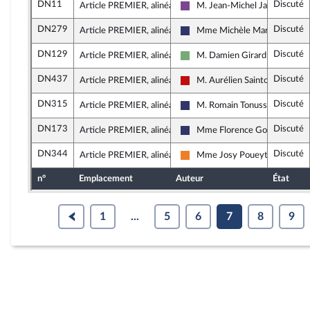
DN11
Discuté
Article PREMIER, alinéa 42
M. Jean-Michel Jacques
Ensemble pour la République
DN279
Discuté
Article PREMIER, alinéa 42
Mme Michèle Martinez
Rassemblement National
DN129
Discuté
Article PREMIER, alinéa 43
M. Damien Girard
Écologiste et Social
DN437
Discuté
Article PREMIER, alinéa 43
M. Aurélien Saintoul
La France insoumise - Nouveau
DN315
Discuté
Article PREMIER, alinéa 45
M. Romain Tonussi
Rassemblement National
DN173
Discuté
Article PREMIER, alinéa 45
Mme Florence Goulet
Rassemblement National
DN344
Discuté
Article PREMIER, alinéa 46
Mme Josy Poueyto
Les Démocrates
n°
Emplacement
Auteur
État
1
...
5
6
7
8
9