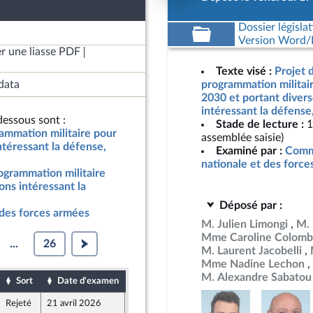
Dossier législat
Version Word/L
r une liasse PDF
Texte visé :
Projet d
data
programmation militai
2030 et portant divers
intéressant la défense
essous sont :
Stade de lecture :
1
grammation militaire pour
assemblée saisie)
ntéressant la défense,
Examiné par :
Commi
nationale et des forc
rogrammation militaire
ons intéressant la
Déposé par :
 des forces armées
M. Julien Limongi
M. 
Mme Caroline Colomb
...
26
M. Laurent Jacobelli
Mme Nadine Lechon
M. Alexandre Sabatou
Sort
Date d'examen
Date de dépôt
Rejeté
21 avril 2026
17 avril 2026
 Front Populaire