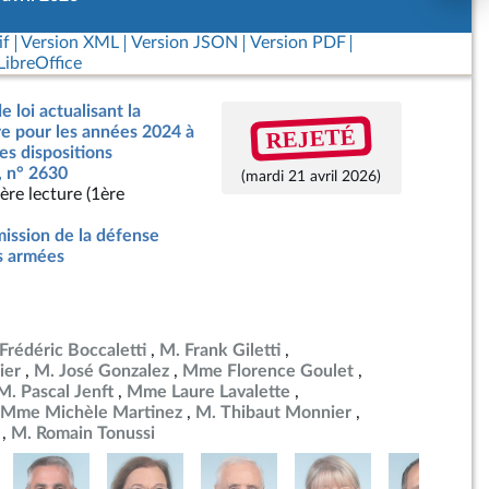
if
Version XML
Version JSON
Version PDF
ibreOffice
e loi actualisant la
REJETÉ
re pour les années 2024 à
es dispositions
, n° 2630
(mardi 21 avril 2026)
ère lecture (1ère
ssion de la défense
es armées
Frédéric Boccaletti
M. Frank Giletti
ier
M. José Gonzalez
Mme Florence Goulet
M. Pascal Jenft
Mme Laure Lavalette
Mme Michèle Martinez
M. Thibaut Monnier
M. Romain Tonussi