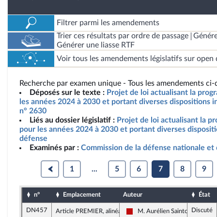
Filtrer parmi les amendements
Trier ces résultats par ordre de passage
Génére
Générer une liasse RTF
Voir tous les amendements législatifs sur open 
Recherche par examen unique - Tous les amendements ci-d
Déposés sur le texte :
Projet de loi actualisant la pro
les années 2024 à 2030 et portant diverses dispositions i
n° 2630
Liés au dossier législatif :
Projet de loi actualisant la p
pour les années 2024 à 2030 et portant diverses dispositi
défense
Examinés par :
Commission de la défense nationale et
1
...
5
6
7
8
9
n°
Emplacement
Auteur
État
DN457
Discuté
Article PREMIER, alinéa 37
M. Aurélien Saintoul
La France insoumise - Nouveau