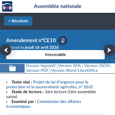
Accèder
Aller au contenu
Aller en bas de la page
Assemblée nationale
à la
page
d'accueil
< Résultats
Amendement n°CE10
Déposé le
jeudi 16 avril 2026
Irrecevable
Dossier législatif
Version XML
Version JSON
Version PDF
Version Word/LibreOffice
Texte visé :
Projet de loi d’urgence pour la
protection et la souveraineté agricoles, n° 2632
Stade de lecture :
1ère lecture (1ère assemblée
saisie)
Examiné par :
Commission des affaires
économiques