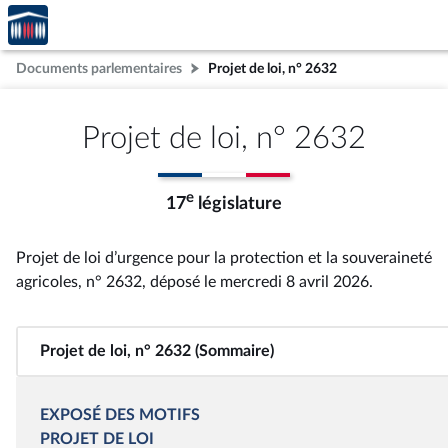
Accèder
Aller au contenu
Aller en bas de la page
à la
page
Documents parlementaires
Projet de loi, n° 2632
d'accueil
Projet de loi, n° 2632
e
17
législature
Projet de loi d’urgence pour la protection et la souveraineté
agricoles, n° 2632
, déposé le mercredi 8 avril 2026
.
Projet de loi, n° 2632 (Sommaire)
EXPOSÉ DES MOTIFS
PROJET DE LOI