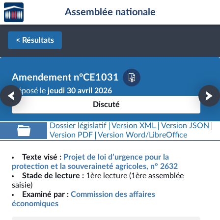
Accèder
Aller au contenu
Aller en bas de la page
Assemblée nationale
à la
page
d'accueil
< Résultats
Amendement n°CE1031
Déposé le
jeudi 30 avril 2026
Discuté
Dossier législatif
Version XML
Version JSON
Version PDF
Version Word/LibreOffice
Texte visé :
Projet de loi d’urgence pour la
protection et la souveraineté agricoles, n° 2632
Stade de lecture :
1ère lecture (1ère assemblée
saisie)
Examiné par :
Commission des affaires
économiques