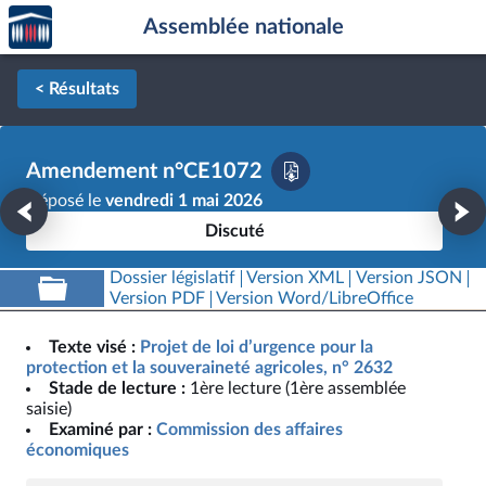
Accèder
Aller au contenu
Aller en bas de la page
Assemblée nationale
à la
page
d'accueil
< Résultats
Amendement n°CE1072
Déposé le
vendredi 1 mai 2026
Discuté
Dossier législatif
Version XML
Version JSON
Version PDF
Version Word/LibreOffice
Texte visé :
Projet de loi d’urgence pour la
protection et la souveraineté agricoles, n° 2632
Stade de lecture :
1ère lecture (1ère assemblée
saisie)
Examiné par :
Commission des affaires
économiques