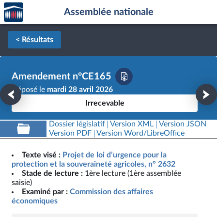
Accèder
Aller au contenu
Aller en bas de la page
Assemblée nationale
à la
page
d'accueil
< Résultats
Amendement n°CE165
Déposé le
mardi 28 avril 2026
Irrecevable
Dossier législatif
Version XML
Version JSON
Version PDF
Version Word/LibreOffice
Texte visé :
Projet de loi d’urgence pour la
protection et la souveraineté agricoles, n° 2632
Stade de lecture :
1ère lecture (1ère assemblée
saisie)
Examiné par :
Commission des affaires
économiques