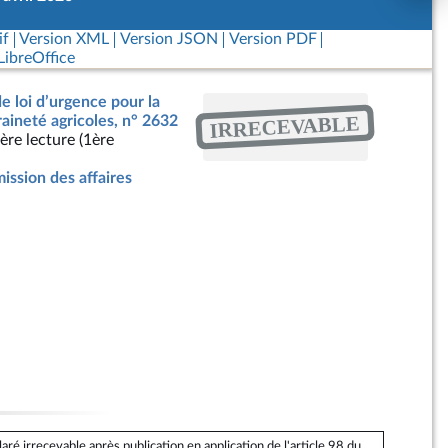
if
Version XML
Version JSON
Version PDF
ibreOffice
de loi d’urgence pour la
IRRECEVABLE
raineté agricoles, n° 2632
ère lecture (1ère
ssion des affaires
é irrecevable après publication en application de l'article 98 du