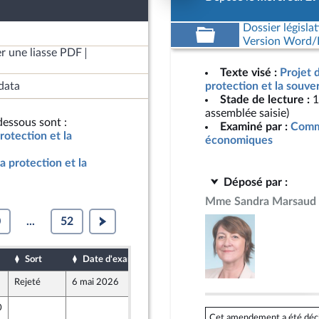
Dossier législat
Version Word/L
r une liasse PDF
Texte visé :
Projet 
data
protection et la souve
Stade de lecture :
1
assemblée saisie)
essous sont :
Examiné par :
Commi
rotection et la
économiques
a protection et la
Déposé par :
Mme Sandra Marsaud
0
...
52
Sort
Date d'examen
Date de dépôt
Rejeté
6 mai 2026
28 avril 2026
0
16 avril 2026
Cet amendement a été déclar