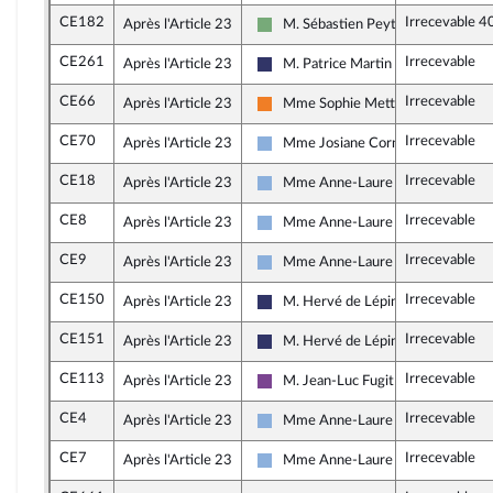
CE182
Irrecevable 4
Après l'Article 23
M. Sébastien Peytavie
Écologiste et Social
CE261
Irrecevable
Après l'Article 23
M. Patrice Martin
Rassemblement National
CE66
Irrecevable
Après l'Article 23
Mme Sophie Mette
Les Démocrates
CE70
Irrecevable
Après l'Article 23
Mme Josiane Corneloup
Droite Républicaine
CE18
Irrecevable
Après l'Article 23
Mme Anne-Laure Blin
Droite Républicaine
CE8
Irrecevable
Après l'Article 23
Mme Anne-Laure Blin
Droite Républicaine
CE9
Irrecevable
Après l'Article 23
Mme Anne-Laure Blin
Droite Républicaine
CE150
Irrecevable
Après l'Article 23
M. Hervé de Lépinau
Rassemblement National
CE151
Irrecevable
Après l'Article 23
M. Hervé de Lépinau
Rassemblement National
CE113
Irrecevable
Après l'Article 23
M. Jean-Luc Fugit
Ensemble pour la République
CE4
Irrecevable
Après l'Article 23
Mme Anne-Laure Blin
Droite Républicaine
CE7
Irrecevable
Après l'Article 23
Mme Anne-Laure Blin
Droite Républicaine