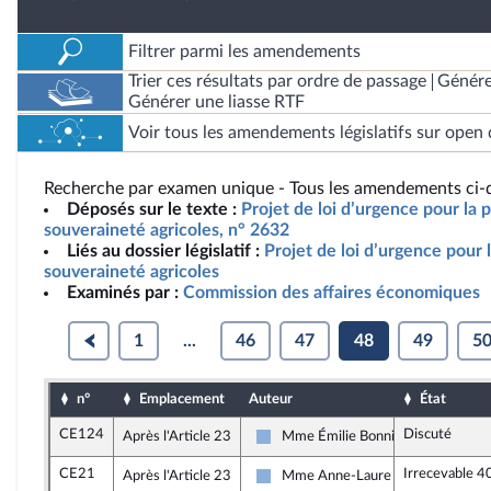
Filtrer parmi les amendements
Trier ces résultats par ordre de passage
Génére
Générer une liasse RTF
Voir tous les amendements législatifs sur open 
Recherche par examen unique - Tous les amendements ci-d
Déposés sur le texte :
Projet de loi d’urgence pour la p
souveraineté agricoles, n° 2632
Liés au dossier législatif :
Projet de loi d’urgence pour l
souveraineté agricoles
Examinés par :
Commission des affaires économiques
1
...
46
47
48
49
5
n°
Emplacement
Auteur
État
CE124
Discuté
Après l'Article 23
Mme Émilie Bonnivard
Droite Républicaine
CE21
Irrecevable 4
Après l'Article 23
Mme Anne-Laure Blin
Droite Républicaine