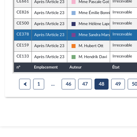
CE661
Irrecevable
Après l'Article 23
Mme Pascale Got
Socialistes et apparentés
CE826
Irrecevable
Après l'Article 23
Mme Émilie Bonnivard
Droite Républicaine
CE500
Irrecevable
Après l'Article 23
Mme Hélène Laporte
Rassemblement National
CE378
Irrecevable
Après l'Article 23
Mme Sandra Marsaud
Ensemble pour la République
CE159
Irrecevable
Après l'Article 23
M. Hubert Ott
Les Démocrates
CE133
Irrecevable
Après l'Article 23
M. Hendrik Davi
Écologiste et Social
n°
Emplacement
Auteur
État
1
...
46
47
48
49
5