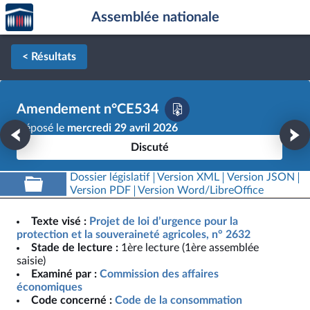
Accèder
Aller au contenu
Aller en bas de la page
Assemblée nationale
à la
page
d'accueil
< Résultats
Amendement n°CE534
Déposé le
mercredi 29 avril 2026
Discuté
Dossier législatif
Version XML
Version JSON
Version PDF
Version Word/LibreOffice
Texte visé :
Projet de loi d’urgence pour la
protection et la souveraineté agricoles, n° 2632
Stade de lecture :
1ère lecture (1ère assemblée
saisie)
Examiné par :
Commission des affaires
économiques
Code concerné :
Code de la consommation