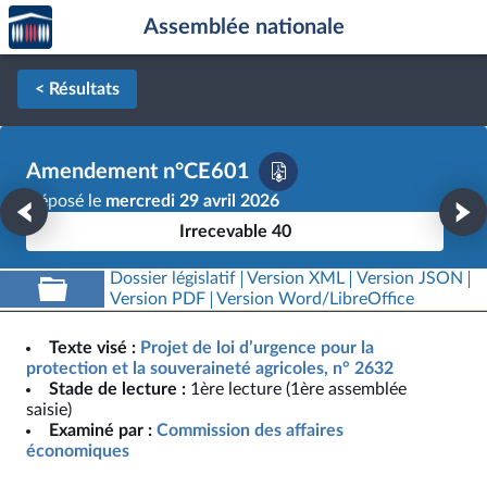
Accèder
Aller au contenu
Aller en bas de la page
Assemblée nationale
à la
page
d'accueil
< Résultats
Amendement n°CE601
Déposé le
mercredi 29 avril 2026
Irrecevable 40
Dossier législatif
Version XML
Version JSON
Version PDF
Version Word/LibreOffice
Texte visé :
Projet de loi d’urgence pour la
protection et la souveraineté agricoles, n° 2632
Stade de lecture :
1ère lecture (1ère assemblée
saisie)
Examiné par :
Commission des affaires
économiques