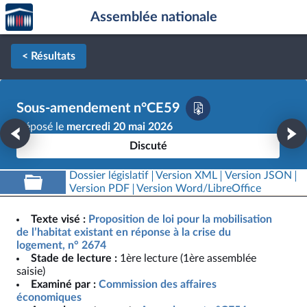
Accèder
Aller au contenu
Aller en bas de la page
Assemblée nationale
à la
page
d'accueil
< Résultats
Sous-amendement n°CE59
Déposé le
mercredi 20 mai 2026
Discuté
Dossier législatif
Version XML
Version JSON
Version PDF
Version Word/LibreOffice
Texte visé :
Proposition de loi pour la mobilisation
de l’habitat existant en réponse à la crise du
logement, n° 2674
Stade de lecture :
1ère lecture (1ère assemblée
saisie)
Examiné par :
Commission des affaires
économiques