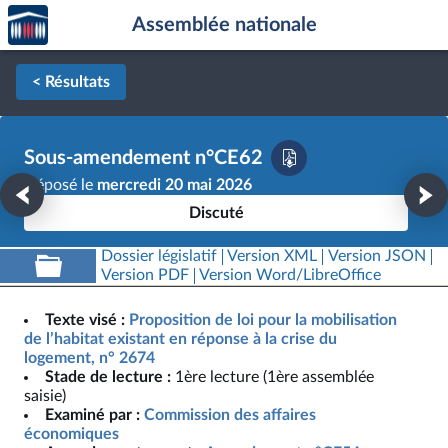
Accèder
Aller au contenu
Aller en bas de la page
Assemblée nationale
à la
page
d'accueil
< Résultats
Sous-amendement n°CE62
Déposé le
mercredi 20 mai 2026
Discuté
Dossier législatif
Version XML
Version JSON
Version PDF
Version Word/LibreOffice
Texte visé :
Proposition de loi pour la mobilisation
de l’habitat existant en réponse à la crise du
logement, n° 2674
Stade de lecture :
1ère lecture (1ère assemblée
saisie)
Examiné par :
Commission des affaires
économiques