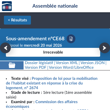
Accèder
Aller au contenu
Aller en bas de la page
Assemblée nationale
à la
page
d'accueil
< Résultats
Sous-amendement n°CE68
Déposé le
mercredi 20 mai 2026
Irrecevable
Dossier législatif
Version XML
Version JSON
Version PDF
Version Word/LibreOffice
Texte visé :
Proposition de loi pour la mobilisation
de l’habitat existant en réponse à la crise du
logement, n° 2674
Stade de lecture :
1ère lecture (1ère assemblée
saisie)
Examiné par :
Commission des affaires
économiques