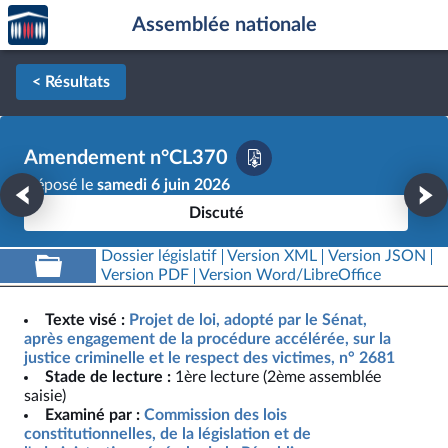
Accèder
Aller au contenu
Aller en bas de la page
Assemblée nationale
à la
page
d'accueil
< Résultats
Amendement n°CL370
Déposé le
samedi 6 juin 2026
Discuté
Dossier législatif
Version XML
Version JSON
Version PDF
Version Word/LibreOffice
Texte visé :
Projet de loi, adopté par le Sénat,
après engagement de la procédure accélérée, sur la
justice criminelle et le respect des victimes, n° 2681
Stade de lecture :
1ère lecture (2ème assemblée
saisie)
Examiné par :
Commission des lois
constitutionnelles, de la législation et de