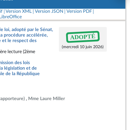
if
Version XML
Version JSON
Version PDF
ibreOffice
e loi, adopté par le Sénat,
ADOPTÉ
a procédure accélérée,
e et le respect des
(mercredi 10 juin 2026)
ère lecture (2ème
ssion des lois
la législation et de
ale de la République
rapporteure)
Mme Laure Miller