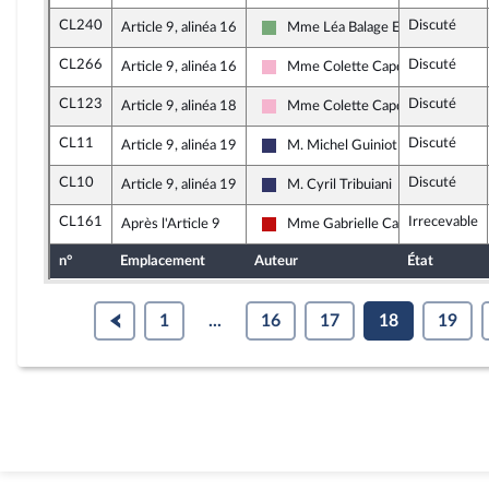
CL240
Discuté
Article 9, alinéa 16
Mme Léa Balage El Mariky
Écologiste et Social
CL266
Discuté
Article 9, alinéa 16
Mme Colette Capdevielle
Socialistes et apparentés
CL123
Discuté
Article 9, alinéa 18
Mme Colette Capdevielle
Socialistes et apparentés
CL11
Discuté
Article 9, alinéa 19
M. Michel Guiniot
Rassemblement National
CL10
Discuté
Article 9, alinéa 19
M. Cyril Tribuiani
Rassemblement National
CL161
Irrecevable
Après l'Article 9
Mme Gabrielle Cathala
La France insoumise - Nouveau Fro
n°
Emplacement
Auteur
État
1
...
16
17
18
19