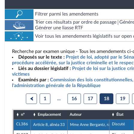
Filtrer parmi les amendements
Trier ces résultats par ordre de passage
Génére
Générer une liasse RTF
Voir tous les amendements législatifs sur open 
Recherche par examen unique - Tous les amendements ci-d
Déposés sur le texte :
Projet de loi, adopté par le Sén
procédure accélérée, sur la justice criminelle et le respe
Liés au dossier législatif :
Projet de loi sur la justice cr
victimes
Examinés par :
Commission des lois constitutionnelles, 
l'administration générale de la République
1
...
16
17
18
19
n°
Emplacement
Auteur
État
CL386
Discuté
Article 8, alinéa 33
Mme Anne Bergantz, rapporteure