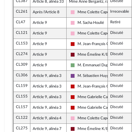
CL387
Discuté
Article 8, alinéa 33
Mme Anne Bergantz, rapporteure
CL261
Irrecevable
Après l'Article 8
Mme Colette Capdevielle
Socialistes et apparentés
CL47
Retiré
Article 9
M. Sacha Houlié
Socialistes et apparentés
CL121
Discuté
Article 9
Mme Colette Capdevielle
Socialistes et apparentés
CL153
Discuté
Article 9
M. Jean-François Coulomme
La France insoumise - Nouveau Fro
CL274
Discuté
Article 9
Mme Émeline K/Bidi
Gauche Démocrate et Républicain
CL309
Discuté
Article 9
M. Emmanuel Duplessy
Écologiste et Social
CL306
Discuté
Article 9, alinéa 3
M. Sébastien Huyghe
Ensemble pour la République
CL159
Discuté
Article 9, alinéa 3
M. Jean-François Coulomme
La France insoumise - Nouveau Fro
CL155
Discuté
Article 9, alinéa 3
Mme Gabrielle Cathala
La France insoumise - Nouveau Fro
CL157
Discuté
Article 9, alinéa 3
Mme Gabrielle Cathala
La France insoumise - Nouveau Fro
CL122
Discuté
Article 9, alinéa 4
Mme Colette Capdevielle
Socialistes et apparentés
CL275
Discuté
Article 9, alinéa 7
Mme Émeline K/Bidi
Gauche Démocrate et Républicain