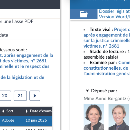
Dossier législat
Version Word/L
r une liasse PDF
Texte visé :
Projet d
data
après engagement de l
sur la justice criminell
victimes, n° 2681
essous sont :
Stade de lecture :
1
at, après engagement de la
assemblée saisie)
ct des victimes, n° 2681
Examiné par :
Commi
iminelle et le respect des
constitutionnelles, de 
l'administration génér
de la législation et de
Déposé par :
20
21
Mme Anne Bergantz
(
Sort
Date d'examen
Date de dépôt
Adopté
10 juin 2026
6 juin 2026