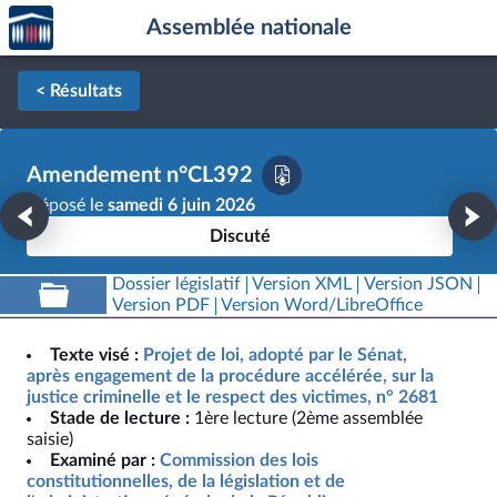
Accèder
Aller au contenu
Aller en bas de la page
Assemblée nationale
à la
page
d'accueil
< Résultats
Amendement n°CL392
Déposé le
samedi 6 juin 2026
Discuté
Dossier législatif
Version XML
Version JSON
Version PDF
Version Word/LibreOffice
Texte visé :
Projet de loi, adopté par le Sénat,
après engagement de la procédure accélérée, sur la
justice criminelle et le respect des victimes, n° 2681
Stade de lecture :
1ère lecture (2ème assemblée
saisie)
Examiné par :
Commission des lois
constitutionnelles, de la législation et de