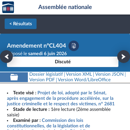
Accèder
Aller au contenu
Aller en bas de la page
Assemblée nationale
à la
page
d'accueil
< Résultats
Amendement n°CL404
Déposé le
samedi 6 juin 2026
Discuté
Dossier législatif
Version XML
Version JSON
Version PDF
Version Word/LibreOffice
Texte visé :
Projet de loi, adopté par le Sénat,
après engagement de la procédure accélérée, sur la
justice criminelle et le respect des victimes, n° 2681
Stade de lecture :
1ère lecture (2ème assemblée
saisie)
Examiné par :
Commission des lois
constitutionnelles, de la législation et de