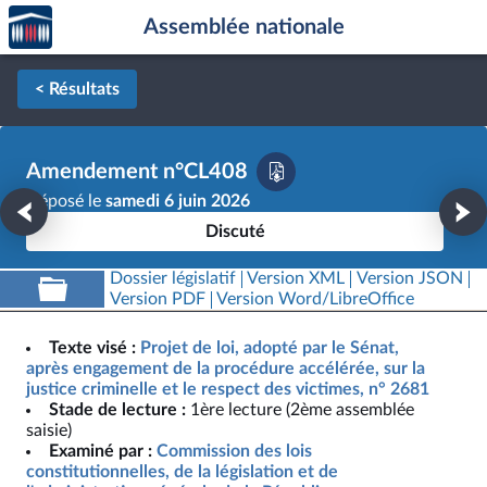
Accèder
Aller au contenu
Aller en bas de la page
Assemblée nationale
à la
page
d'accueil
< Résultats
Amendement n°CL408
Déposé le
samedi 6 juin 2026
Discuté
Dossier législatif
Version XML
Version JSON
Version PDF
Version Word/LibreOffice
Texte visé :
Projet de loi, adopté par le Sénat,
après engagement de la procédure accélérée, sur la
justice criminelle et le respect des victimes, n° 2681
Stade de lecture :
1ère lecture (2ème assemblée
saisie)
Examiné par :
Commission des lois
constitutionnelles, de la législation et de