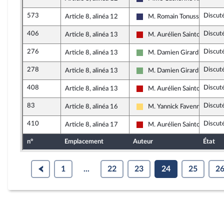
Rassemblement National
573
Discut
Article 8, alinéa 12
M. Romain Tonussi
Rassemblement National
406
Discut
Article 8, alinéa 13
M. Aurélien Saintoul
La France insoumise - Nouve
276
Discut
Article 8, alinéa 13
M. Damien Girard
Écologiste et Social
278
Discut
Article 8, alinéa 13
M. Damien Girard
Écologiste et Social
408
Discut
Article 8, alinéa 13
M. Aurélien Saintoul
La France insoumise - Nouve
83
Discut
Article 8, alinéa 16
M. Yannick Favennec-Béco
Libertés, Indépendants, Outr
410
Discut
Article 8, alinéa 17
M. Aurélien Saintoul
La France insoumise - Nouve
n°
Emplacement
Auteur
État
1
...
22
23
24
25
2