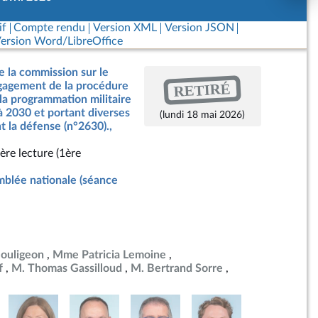
if
Compte rendu
Version XML
Version JSON
ersion Word/LibreOffice
e la commission sur le
RETIRÉ
ngagement de la procédure
 la programmation militaire
à 2030 et portant diverses
(lundi 18 mai 2026)
t la défense (n°2630).,
ère lecture (1ère
blée nationale (séance
Bouligeon
Mme Patricia Lemoine
f
M. Thomas Gassilloud
M. Bertrand Sorre