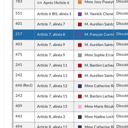
783
Discut
Sous-amendement de l'amendement n°
Mme Josy Poueyto
Après l'Article 6
Les Démocrates
551
Discut
Article 6 BIS, alinéa 1
M. Yannick Chenevard
Ensemble pour la Républiqu
401
Discut
Article 7, alinéa 7
M. Aurélien Saintoul
La France insoumise - Nouve
217
Discut
Article 7, alinéa 8
M. François Cormier-Bouli
Ensemble pour la Républiqu
403
Discut
Article 7, alinéa 9
M. Aurélien Saintoul
La France insoumise - Nouve
475
Discut
Article 7, alinéa 9
Mme Sophie Errante
Non inscrit
241
Discut
Article 7, alinéa 11
M. Bastien Lachaud
La France insoumise - Nouve
242
Discut
Article 7, alinéa 11
M. Aurélien Saintoul
La France insoumise - Nouve
646 (Rect)
Discut
Article 7, alinéa 12
Mme Catherine Rimbert
Rassemblement National
243
Discut
Article 7, alinéa 15
M. Bastien Lachaud
La France insoumise - Nouve
409
Discut
Article 7, alinéa 15
Mme Marie Récalde
Socialistes et apparentés
443
Discut
Article 8, alinéa 3
Mme Nadine Lechon
Rassemblement National
494
Discut
Article 8, alinéa 12
Mme Catherine Rimbert