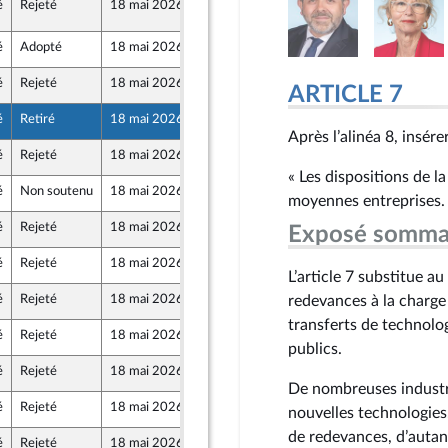
é
Rejeté
18 mai 2026
18 mai 2026
548
é
Adopté
18 mai 2026
29 avril 2026
e
é
Rejeté
18 mai 2026
29 avril 2026
ARTICLE 7
au Front Populaire
é
Retiré
18 mai 2026
29 avril 2026
geon
e
Après l’alinéa 8, insérer
é
Rejeté
18 mai 2026
29 avril 2026
au Front Populaire
« Les dispositions de l
é
Non soutenu
18 mai 2026
29 avril 2026
moyennes entreprises.
é
Rejeté
18 mai 2026
29 avril 2026
Exposé somma
au Front Populaire
é
Rejeté
18 mai 2026
29 avril 2026
au Front Populaire
L’article 7 substitue a
é
Rejeté
18 mai 2026
29 avril 2026
redevances à la charge 
transferts de technolo
é
Rejeté
18 mai 2026
29 avril 2026
au Front Populaire
publics.
é
Rejeté
18 mai 2026
29 avril 2026
De nombreuses industri
é
Rejeté
18 mai 2026
29 avril 2026
nouvelles technologies
de redevances, d’autant
é
Rejeté
18 mai 2026
29 avril 2026