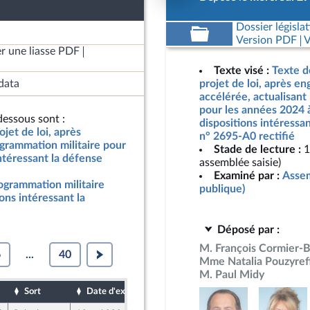
Dossier législat
Version PDF
V
r une liasse PDF
Texte visé :
Texte d
data
projet de loi, après e
accélérée, actualisant
pour les années 2024 
essous sont :
dispositions intéressan
jet de loi, après
n° 2695-A0 rectifié
grammation militaire pour
Stade de lecture :
1
ntéressant la défense
assemblée saisie)
Examiné par :
Assem
rogrammation militaire
publique)
ons intéressant la
Déposé par :
M. François Cormier-
6
...
40
Mme Natalia Pouzyref
M. Paul Midy
Sort
Date d'examen
Date de dépôt