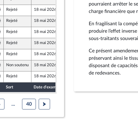
pourraient arrêter le 
é
Rejeté
18 mai 2026
29 avril 2026
charge financière que 
é
Rejeté
18 mai 2026
29 avril 2026
En fragilisant la compét
au Front Populaire
produire l’effet inverse
é
Rejeté
18 mai 2026
29 avril 2026
sous-traitants souvera
é
Rejeté
18 mai 2026
29 avril 2026
Ce présent amendement
é
Rejeté
18 mai 2026
29 avril 2026
au Front Populaire
préservant ainsi le tis
é
Non soutenu
18 mai 2026
28 avril 2026
disposant de capacités
t
e-mer et Territoires
de redevances.
é
Rejeté
18 mai 2026
29 avril 2026
au Front Populaire
Sort
Date d'examen
Date de dépôt
6
...
40