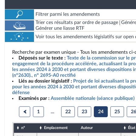
Filtrer parmi les amendements
Trier ces résultats par ordre de passage
Génére
Générer une liasse RTF
Voir tous les amendements législatifs sur open 
Recherche par examen unique - Tous les amendements ci-d
Déposés sur le texte :
Texte de la commission sur le pro
engagement de la procédure accélérée, actualisant la pro
les années 2024 à 2030 et portant diverses dispositions i
(n°2630)., n° 2695-A0 rectifié
Liés au dossier législatif :
Projet de loi actualisant la p
pour les années 2024 à 2030 et portant diverses dispositi
défense
Examinés par :
Assemblée nationale (séance publique)
1
...
22
23
24
25
2
n°
Emplacement
Auteur
État