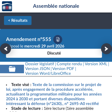
Accèder
Aller au contenu
Aller en bas de la page
Assemblée nationale
à la
page
d'accueil
< Résultats
Amendement n°555
Déposé le
mercredi 29 avril 2026
Discuté
Dossier législatif
Compte rendu
Version XML
Version JSON
Version PDF
Version Word/LibreOffice
Texte visé :
Texte de la commission sur le projet de
loi, après engagement de la procédure accélérée,
actualisant la programmation militaire pour les années
2024 à 2030 et portant diverses dispositions
intéressant la défense (n°2630)., n° 2695-A0 rectifié
Stade de lecture :
1ère lecture (1ère assemblée