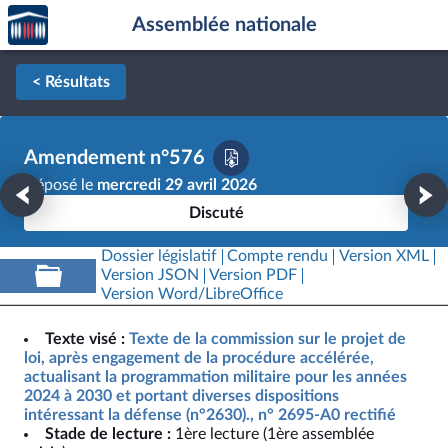
Accèder
Aller au contenu
Aller en bas de la page
Assemblée nationale
à la
page
d'accueil
< Résultats
Amendement n°576
Déposé le
mercredi 29 avril 2026
Discuté
Dossier législatif
Compte rendu
Version XML
Version JSON
Version PDF
Version Word/LibreOffice
Texte visé :
Texte de la commission sur le projet de
loi, après engagement de la procédure accélérée,
actualisant la programmation militaire pour les années
2024 à 2030 et portant diverses dispositions
intéressant la défense (n°2630)., n° 2695-A0 rectifié
Stade de lecture :
1ère lecture (1ère assemblée