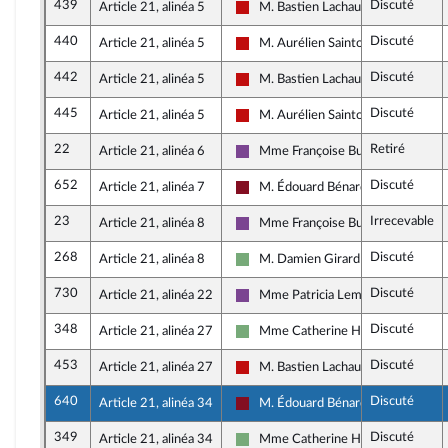
439
Discuté
Article 21, alinéa 5
M. Bastien Lachaud
La France insoumise - Nouveau Fro
440
Discuté
Article 21, alinéa 5
M. Aurélien Saintoul
La France insoumise - Nouveau Fro
442
Discuté
Article 21, alinéa 5
M. Bastien Lachaud
La France insoumise - Nouveau Fro
445
Discuté
Article 21, alinéa 5
M. Aurélien Saintoul
La France insoumise - Nouveau Fro
22
Retiré
Article 21, alinéa 6
Mme Françoise Buffet
Ensemble pour la République
652
Discuté
Article 21, alinéa 7
M. Édouard Bénard
Gauche Démocrate et Républicaine
23
Irrecevable
Article 21, alinéa 8
Mme Françoise Buffet
Ensemble pour la République
268
Discuté
Article 21, alinéa 8
M. Damien Girard
Écologiste et Social
730
Discuté
Article 21, alinéa 22
Mme Patricia Lemoine
Ensemble pour la République
348
Discuté
Article 21, alinéa 27
Mme Catherine Hervieu
Écologiste et Social
453
Discuté
Article 21, alinéa 27
M. Bastien Lachaud
La France insoumise - Nouveau Fro
640
Discuté
Article 21, alinéa 34
M. Édouard Bénard
Gauche Démocrate et Républicaine
349
Discuté
Article 21, alinéa 34
Mme Catherine Hervieu
Écologiste et Social