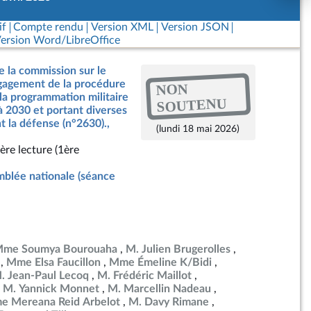
if
Compte rendu
Version XML
Version JSON
ersion Word/LibreOffice
e la commission sur le
ngagement de la procédure
NON
 la programmation militaire
SOUTENU
à 2030 et portant diverses
t la défense (n°2630).,
(lundi 18 mai 2026)
ère lecture (1ère
blée nationale (séance
me Soumya Bourouaha
M. Julien Brugerolles
Mme Elsa Faucillon
Mme Émeline K/Bidi
. Jean-Paul Lecoq
M. Frédéric Maillot
M. Yannick Monnet
M. Marcellin Nadeau
 Mereana Reid Arbelot
M. Davy Rimane