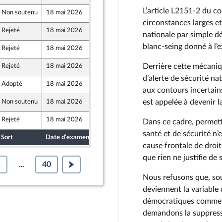
L’article L2151‑2 du cod
Non soutenu
18 mai 2026
28 avril 2026
circonstances larges et
Rejeté
18 mai 2026
29 avril 2026
nationale par simple dé
blanc-seing donné à l’e
Rejeté
18 mai 2026
29 avril 2026
Derrière cette mécaniq
Rejeté
18 mai 2026
29 avril 2026
nt Populaire
d’alerte de sécurité na
Adopté
18 mai 2026
29 avril 2026
aux contours incertain
est appelée à devenir 
Non soutenu
18 mai 2026
28 avril 2026
Rejeté
18 mai 2026
29 avril 2026
Dans ce cadre, permett
santé et de sécurité n’
Sort
Date d'examen
Date de dépôt
cause frontale de droi
que rien ne justifie d
1
...
40
Nous refusons que, sous
deviennent la variable 
démocratiques comme d
demandons la suppressi