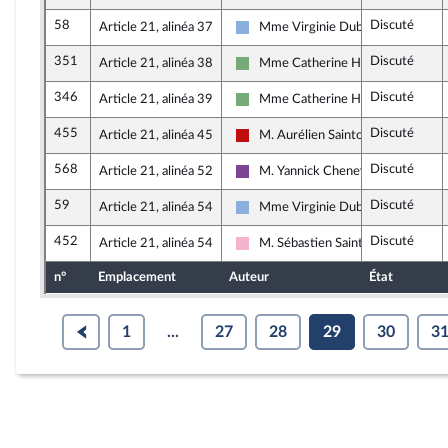
58
Discuté
Article 21, alinéa 37
Mme Virginie Duby-Muller
Droite Républicaine
351
Discuté
Article 21, alinéa 38
Mme Catherine Hervieu
Écologiste et Social
346
Discuté
Article 21, alinéa 39
Mme Catherine Hervieu
Écologiste et Social
455
Discuté
Article 21, alinéa 45
M. Aurélien Saintoul
La France insoumise - Nouveau Fro
568
Discuté
Article 21, alinéa 52
M. Yannick Chenevard
Ensemble pour la République
59
Discuté
Article 21, alinéa 54
Mme Virginie Duby-Muller
Droite Républicaine
452
Discuté
Article 21, alinéa 54
M. Sébastien Saint-Pasteur
Socialistes et apparentés
n°
Emplacement
Auteur
État
1
...
27
28
29
30
3