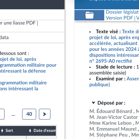
Dossier législat
Version PDF
V
r une liasse PDF
Texte visé :
Texte d
data
projet de loi, après e
accélérée, actualisant
pour les années 2024 
essous sont :
dispositions intéressan
jet de loi, après
n° 2695-A0 rectifié
grammation militaire pour
Stade de lecture :
1
ntéressant la défense
assemblée saisie)
Examiné par :
Assem
rogrammation militaire
publique)
ons intéressant la
Déposé par :
M. Édouard Bénard
M
1
...
40
M. Jean-Victor Castor
Mme Karine Lebon
M
M. Emmanuel Maurel
Sort
Date d'examen
Date de dépôt
M. Stéphane Peu
Mme