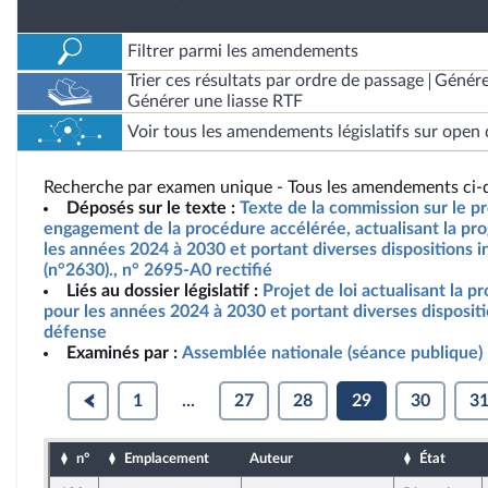
Filtrer parmi les amendements
Trier ces résultats par ordre de passage
Génére
Générer une liasse RTF
Voir tous les amendements législatifs sur open 
Recherche par examen unique - Tous les amendements ci-d
Déposés sur le texte :
Texte de la commission sur le pro
engagement de la procédure accélérée, actualisant la pro
les années 2024 à 2030 et portant diverses dispositions i
(n°2630)., n° 2695-A0 rectifié
Liés au dossier législatif :
Projet de loi actualisant la p
pour les années 2024 à 2030 et portant diverses dispositi
défense
Examinés par :
Assemblée nationale (séance publique)
1
...
27
28
29
30
3
n°
Emplacement
Auteur
État