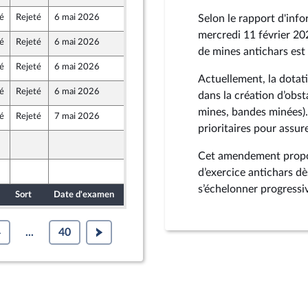
é
Rejeté
6 mai 2026
28 avril 2026
Selon le rapport d'info
pes-Maritimes)
mercredi 11 février 202
é
Rejeté
6 mai 2026
29 avril 2026
de mines antichars est 
é
Rejeté
6 mai 2026
29 avril 2026
au Front Populaire
Actuellement, la dotati
é
Rejeté
6 mai 2026
29 avril 2026
dans la création d’obs
au Front Populaire
mines, bandes minées)
é
Rejeté
7 mai 2026
29 avril 2026
au Front Populaire
prioritaires pour assur
29 avril 2026
fense nationale et des forces armées
porteur de la commission de la défense nationale et des forces armées
Cet amendement propos
29 avril 2026
d’exercice antichars d
s’échelonner progressiv
Sort
Date d'examen
Date de dépôt
4
...
40