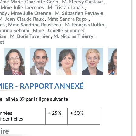
Mme Marie-Charlotte Garin
M. Steevy Gustave
Mme Julie Laernoes
M. Tristan Lahais
ndy
Mme Julie Ozenne
M. Sébastien Peytavie
M. Jean-Claude Raux
Mme Sandra Regol
as
Mme Sandrine Rousseau
M. François Ruffin
brina Sebaihi
Mme Danielle Simonnet
ian
M. Boris Tavernier
M. Nicolas Thierry
et
MIER - RAPPORT ANNEXÉ
l’alinéa 39 par la ligne suivante :
nnées
+ 25%
+ 50%
fidentielles
ire