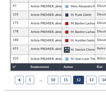
47
Discut
Article PREMIER, alinéa 42
Mme Alexandra Martin (Al
Droite Républicaine
133
Discut
Article PREMIER, alinéa 42
M. Frank Giletti
Rassemblement National
175
Discut
Article PREMIER, alinéa 42
M. Bastien Lachaud
La France insoumise - Nouve
178
Discut
Article PREMIER, alinéa 43
M. Bastien Lachaud
La France insoumise - Nouve
180
Discut
Article PREMIER, alinéa 43
M. Aurélien Saintoul
La France insoumise - Nouve
651
Retiré
Article PREMIER, alinéa 32
Commission de la dé
M. Yannick Chenevard, rap
233
Retiré
Article PREMIER, alinéa 36
M. Jean-Louis Thiériot
Droite Républicaine
n°
Emplacement
Auteur
État
1
...
10
11
12
13
1