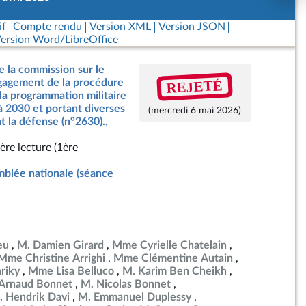
if
Compte rendu
Version XML
Version JSON
ersion Word/LibreOffice
e la commission sur le
REJETÉ
ngagement de la procédure
 la programmation militaire
à 2030 et portant diverses
(mercredi 6 mai 2026)
t la défense (n°2630).,
ère lecture (1ère
blée nationale (séance
eu
M. Damien Girard
Mme Cyrielle Chatelain
Mme Christine Arrighi
Mme Clémentine Autain
riky
Mme Lisa Belluco
M. Karim Ben Cheikh
Arnaud Bonnet
M. Nicolas Bonnet
. Hendrik Davi
M. Emmanuel Duplessy