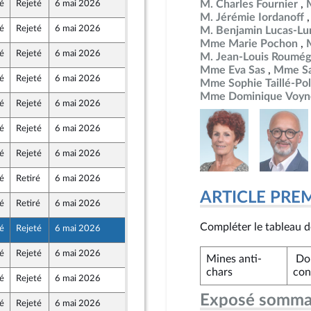
M. Charles Fournier
é
Rejeté
6 mai 2026
29 avril 2026
M. Jérémie Iordanoff
é
Rejeté
6 mai 2026
29 avril 2026
M. Benjamin Lucas-Lu
au Front Populaire
Mme Marie Pochon
é
Rejeté
6 mai 2026
29 avril 2026
M. Jean-Louis Roumég
au Front Populaire
Mme Eva Sas
Mme Sa
é
Rejeté
6 mai 2026
29 avril 2026
Mme Sophie Taillé-Pol
au Front Populaire
Mme Dominique Voyn
é
Rejeté
6 mai 2026
29 avril 2026
au Front Populaire
é
Rejeté
6 mai 2026
29 avril 2026
é
Rejeté
6 mai 2026
29 avril 2026
é
Retiré
6 mai 2026
29 avril 2026
ARTICLE PRE
é
Retiré
6 mai 2026
27 avril 2026
Compléter le tableau de 
é
Rejeté
6 mai 2026
29 avril 2026
é
Rejeté
6 mai 2026
29 avril 2026
Mines anti-
Do
au Front Populaire
chars
con
é
Rejeté
6 mai 2026
29 avril 2026
Exposé somma
é
Rejeté
6 mai 2026
29 avril 2026
au Front Populaire