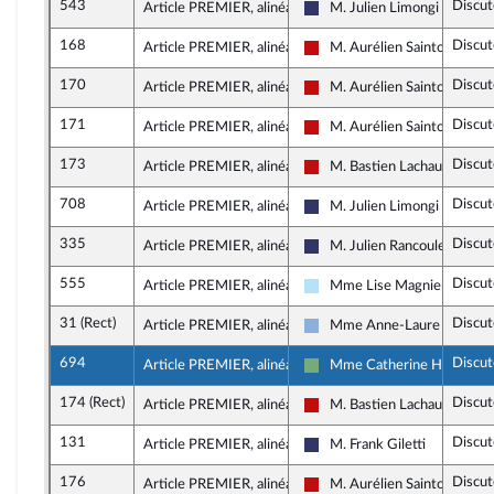
543
Discut
Article PREMIER, alinéa 36
M. Julien Limongi
Rassemblement National
168
Discut
Article PREMIER, alinéa 37
M. Aurélien Saintoul
La France insoumise - Nouve
170
Discut
Article PREMIER, alinéa 37
M. Aurélien Saintoul
La France insoumise - Nouve
171
Discut
Article PREMIER, alinéa 37
M. Aurélien Saintoul
La France insoumise - Nouve
173
Discut
Article PREMIER, alinéa 38
M. Bastien Lachaud
La France insoumise - Nouve
708
Discut
Article PREMIER, alinéa 38
M. Julien Limongi
Rassemblement National
335
Discut
Article PREMIER, alinéa 38
M. Julien Rancoule
Rassemblement National
555
Discut
Article PREMIER, alinéa 39
Mme Lise Magnier
Horizons & Indépendants
31 (Rect)
Discut
Article PREMIER, alinéa 39
Mme Anne-Laure Blin
Droite Républicaine
694
Discut
Article PREMIER, alinéa 39
Mme Catherine Hervieu
Écologiste et Social
174 (Rect)
Discut
Article PREMIER, alinéa 40
M. Bastien Lachaud
La France insoumise - Nouve
131
Discut
Article PREMIER, alinéa 42
M. Frank Giletti
Rassemblement National
176
Discut
Article PREMIER, alinéa 42
M. Aurélien Saintoul
La France insoumise - Nouve