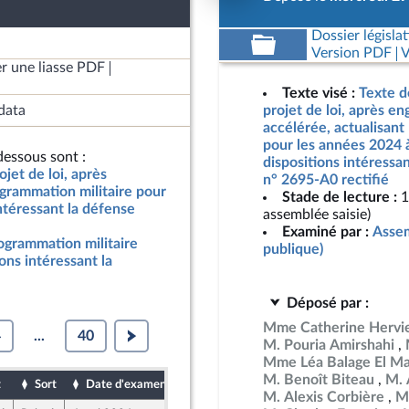
Dossier législat
Version PDF
V
r une liasse PDF
Texte visé :
Texte d
data
projet de loi, après e
accélérée, actualisant
pour les années 2024 
essous sont :
dispositions intéressan
jet de loi, après
n° 2695-A0 rectifié
grammation militaire pour
Stade de lecture :
1
ntéressant la défense
assemblée saisie)
Examiné par :
Assem
rogrammation militaire
publique)
ons intéressant la
Déposé par :
Mme Catherine Hervi
4
...
40
M. Pouria Amirshahi
Mme Léa Balage El Ma
M. Benoît Biteau
M. 
t
Sort
Date d'examen
Date de dépôt
M. Alexis Corbière
M