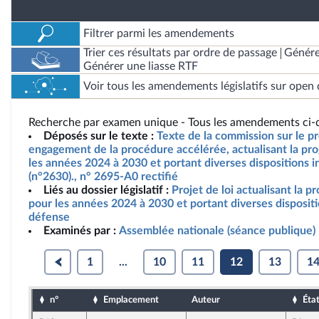
Filtrer parmi les amendements
Trier ces résultats par ordre de passage
Génére
Générer une liasse RTF
Voir tous les amendements législatifs sur open 
Recherche par examen unique - Tous les amendements ci-d
Déposés sur le texte :
Texte de la commission sur le pro
engagement de la procédure accélérée, actualisant la pro
les années 2024 à 2030 et portant diverses dispositions i
(n°2630)., n° 2695-A0 rectifié
Liés au dossier législatif :
Projet de loi actualisant la p
pour les années 2024 à 2030 et portant diverses dispositi
défense
Examinés par :
Assemblée nationale (séance publique)
1
...
10
11
12
13
1
n°
Emplacement
Auteur
Éta