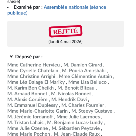
saisie)
Examiné par :
Assemblée nationale (séance
publique)
REJETÉ
(lundi 4 mai 2026)
Déposé par :
Mme Catherine Hervieu
M. Damien Girard
Mme Cyrielle Chatelain
M. Pouria Amirshahi
Mme Christine Arrighi
Mme Clémentine Autain
Mme Léa Balage El Mariky
Mme Lisa Belluco
M. Karim Ben Cheikh
M. Benoît Biteau
M. Arnaud Bonnet
M. Nicolas Bonnet
M. Alexis Corbière
M. Hendrik Davi
M. Emmanuel Duplessy
M. Charles Fournier
Mme Marie-Charlotte Garin
M. Steevy Gustave
M. Jérémie Iordanoff
Mme Julie Laernoes
M. Tristan Lahais
M. Benjamin Lucas-Lundy
Mme Julie Ozenne
M. Sébastien Peytavie
Mme Marie Pochon
M. Jean-Claude Raux