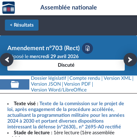
Accèder
Aller au contenu
Aller en bas de la page
Assemblée nationale
à la
page
d'accueil
< Résultats
Amendement n°703 (Rect)
Déposé le
mercredi 29 avril 2026
Discuté
Dossier législatif
Compte rendu
Version XML
Version JSON
Version PDF
Version Word/LibreOffice
Texte visé :
Texte de la commission sur le projet de
loi, après engagement de la procédure accélérée,
actualisant la programmation militaire pour les années
2024 à 2030 et portant diverses dispositions
intéressant la défense (n°2630)., n° 2695-A0 rectifié
Stade de lecture :
1ère lecture (1ère assemblée