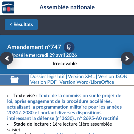
Accèder
Aller au contenu
Aller en bas de la page
Assemblée nationale
à la
page
d'accueil
< Résultats
Amendement n°747
Déposé le
mercredi 29 avril 2026
Irrecevable
Dossier législatif
Version XML
Version JSON
Version PDF
Version Word/LibreOffice
Texte visé :
Texte de la commission sur le projet de
loi, après engagement de la procédure accélérée,
actualisant la programmation militaire pour les années
2024 à 2030 et portant diverses dispositions
intéressant la défense (n°2630)., n° 2695-A0 rectifié
Stade de lecture :
1ère lecture (1ère assemblée
saisie)