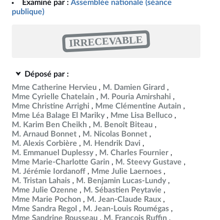
Examiné par :
Assemblée nationale (séance
publique)
IRRECEVABLE
Déposé par :
Mme Catherine Hervieu
M. Damien Girard
Mme Cyrielle Chatelain
M. Pouria Amirshahi
Mme Christine Arrighi
Mme Clémentine Autain
Mme Léa Balage El Mariky
Mme Lisa Belluco
M. Karim Ben Cheikh
M. Benoît Biteau
M. Arnaud Bonnet
M. Nicolas Bonnet
M. Alexis Corbière
M. Hendrik Davi
M. Emmanuel Duplessy
M. Charles Fournier
Mme Marie-Charlotte Garin
M. Steevy Gustave
M. Jérémie Iordanoff
Mme Julie Laernoes
M. Tristan Lahais
M. Benjamin Lucas-Lundy
Mme Julie Ozenne
M. Sébastien Peytavie
Mme Marie Pochon
M. Jean-Claude Raux
Mme Sandra Regol
M. Jean-Louis Roumégas
Mme Sandrine Rousseau
M. François Ruffin