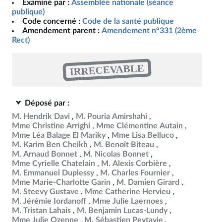
Examiné par :
Assemblée nationale (séance
publique)
Code concerné :
Code de la santé publique
Amendement parent :
Amendement n°331 (2ème
Rect)
IRRECEVABLE
Déposé par :
M. Hendrik Davi
M. Pouria Amirshahi
Mme Christine Arrighi
Mme Clémentine Autain
Mme Léa Balage El Mariky
Mme Lisa Belluco
M. Karim Ben Cheikh
M. Benoît Biteau
M. Arnaud Bonnet
M. Nicolas Bonnet
Mme Cyrielle Chatelain
M. Alexis Corbière
M. Emmanuel Duplessy
M. Charles Fournier
Mme Marie-Charlotte Garin
M. Damien Girard
M. Steevy Gustave
Mme Catherine Hervieu
M. Jérémie Iordanoff
Mme Julie Laernoes
M. Tristan Lahais
M. Benjamin Lucas-Lundy
Mme Julie Ozenne
M. Sébastien Peytavie