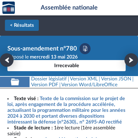
Accèder
Aller au contenu
Aller en bas de la page
Assemblée nationale
à la
page
d'accueil
< Résultats
Sous-amendement n°780
Déposé le
mercredi 13 mai 2026
Irrecevable
Dossier législatif
Version XML
Version JSON
Version PDF
Version Word/LibreOffice
Texte visé :
Texte de la commission sur le projet de
loi, après engagement de la procédure accélérée,
actualisant la programmation militaire pour les années
2024 à 2030 et portant diverses dispositions
intéressant la défense (n°2630)., n° 2695-A0 rectifié
Stade de lecture :
1ère lecture (1ère assemblée
saisie)