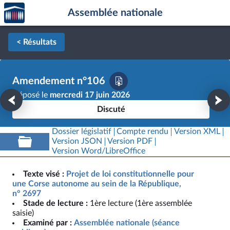
Accèder
Aller au contenu
Aller en bas de la page
Assemblée nationale
à la
page
d'accueil
< Résultats
Amendement n°106
Déposé le
mercredi 17 juin 2026
Discuté
Dossier législatif
Compte rendu
Version XML
Version JSON
Version PDF
Version Word/LibreOffice
Texte visé :
Projet de loi constitutionnelle pour
une Corse autonome au sein de la République,
n° 2697
Stade de lecture :
1ère lecture (1ère assemblée
saisie)
Examiné par :
Assemblée nationale (séance