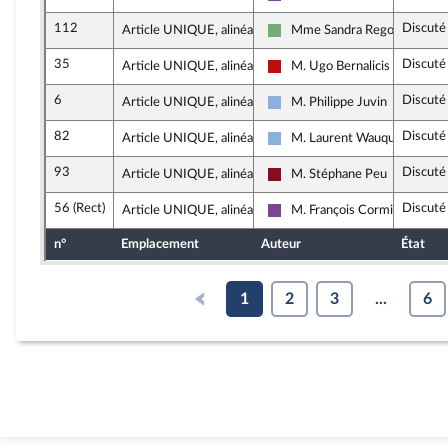
Ensemble pour la République
112
Discuté
Article UNIQUE, alinéa 2
Mme Sandra Regol
Écologiste et Social
35
Discuté
Article UNIQUE, alinéa 2
M. Ugo Bernalicis
La France insoumise - Nouvea
6
Discuté
Article UNIQUE, alinéa 2
M. Philippe Juvin
Droite Républicaine
82
Discuté
Article UNIQUE, alinéa 2
M. Laurent Wauquiez
Droite Républicaine
93
Discuté
Article UNIQUE, alinéa 2
M. Stéphane Peu
Gauche Démocrate et Républ
56 (Rect)
Discuté
Article UNIQUE, alinéa 2
M. François Cormier-Boulig
Ensemble pour la République
n°
Emplacement
Auteur
État
1
2
3
...
6