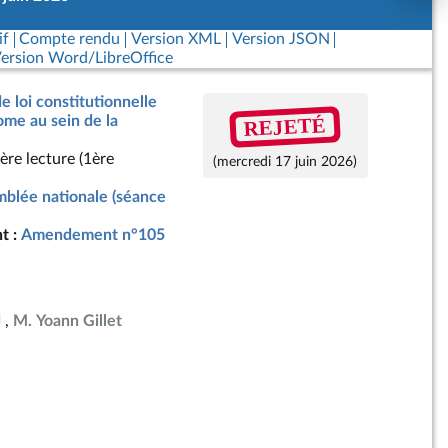
if
Compte rendu
Version XML
Version JSON
ersion Word/LibreOffice
e loi constitutionnelle
REJETÉ
me au sein de la
ère lecture (1ère
(mercredi 17 juin 2026)
blée nationale (séance
t :
Amendement n°105
d
M. Yoann Gillet