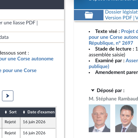
Dossier législat
Version PDF
V
r une liasse PDF
Texte visé :
Projet d
data
pour une Corse autono
République, n° 2697
Stade de lecture :
1
essous sont :
assemblée saisie)
 pour une Corse autonome
Examiné par :
Assem
publique)
le pour une Corse
Amendement paren
Déposé par :
M. Stéphane Rambau
Sort
Date d'examen
Date de dépôt
Rejeté
16 juin 2026
11 juin 2026
icaine
Rejeté
16 juin 2026
12 juin 2026
eon