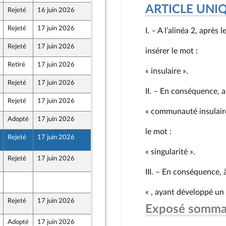
ARTICLE UNI
Rejeté
16 juin 2026
11 juin 2026
Rejeté
17 juin 2026
11 juin 2026
I. – A l’alinéa 2, après
-mer et Territoires
Rejeté
17 juin 2026
12 juin 2026
insérer le mot :
Retiré
17 juin 2026
12 juin 2026
eon
« insulaire ».
Rejeté
17 juin 2026
12 juin 2026
eon
II. – En conséquence, 
Rejeté
17 juin 2026
12 juin 2026
eon
« communauté insulaire
Adopté
17 juin 2026
17 juin 2026
le mot :
Rejeté
17 juin 2026
17 juin 2026
05
« singularité ».
Rejeté
17 juin 2026
17 juin 2026
05
III. – En conséquence, à
17 juin 2026
05
« , ayant développé un l
Rejeté
17 juin 2026
17 juin 2026
05
Exposé somma
Adopté
17 juin 2026
17 juin 2026