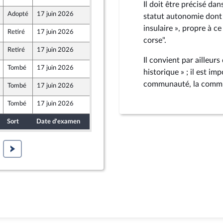
Il doit être précisé d
Adopté
17 juin 2026
17 juin 2026
statut autonomie dont 
insulaire », propre à c
Retiré
17 juin 2026
12 juin 2026
u Front Populaire
corse".
Retiré
17 juin 2026
3 juin 2026
Il convient par ailleur
Tombé
17 juin 2026
12 juin 2026
historique » ; il est im
communauté, la commu
Tombé
17 juin 2026
12 juin 2026
icaine
Tombé
17 juin 2026
12 juin 2026
eon
Sort
Date d'examen
Date de dépôt