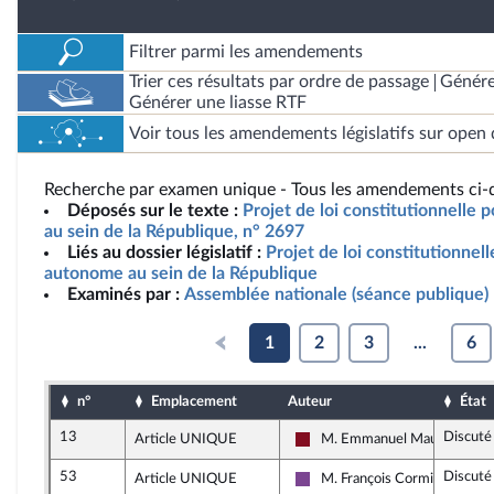
Filtrer parmi les amendements
Trier ces résultats par ordre de passage
Génére
Générer une liasse RTF
Voir tous les amendements législatifs sur open 
Recherche par examen unique - Tous les amendements ci-d
Déposés sur le texte :
Projet de loi constitutionnelle
au sein de la République, n° 2697
Liés au dossier législatif :
Projet de loi constitutionnel
autonome au sein de la République
Examinés par :
Assemblée nationale (séance publique)
1
2
3
...
6
n°
Emplacement
Auteur
État
13
Discuté
Article UNIQUE
M. Emmanuel Maurel
Gauche Démocrate et Républ
53
Discuté
Article UNIQUE
M. François Cormier-Boulig
Ensemble pour la République