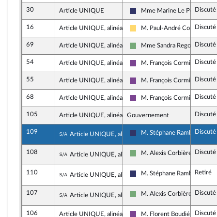
30
Discuté
Article UNIQUE
Mme Marine Le Pen
Rassemblement National
16
Discuté
Article UNIQUE, alinéa 1
M. Paul-André Colombani
Libertés, Indépendants, Outre
69
Discuté
Article UNIQUE, alinéa 1
Mme Sandra Regol
Écologiste et Social
54
Discuté
Article UNIQUE, alinéa 1
M. François Cormier-Boulig
Ensemble pour la République
55
Discuté
Article UNIQUE, alinéa 2
M. François Cormier-Boulig
Ensemble pour la République
68
Discuté
Article UNIQUE, alinéa 2
M. François Cormier-Boulig
Ensemble pour la République
105
Discuté
Article UNIQUE, alinéa 2
Gouvernement
109
Discuté
Sous-amendement de l'amendement n°1
M. Stéphane Rambaud
Article UNIQUE, alinéa 2
Rassemblement National
108
Discuté
Sous-amendement de l'amendement n°1
M. Alexis Corbière
Article UNIQUE, alinéa 2
Écologiste et Social
110
Retiré
Sous-amendement de l'amendement n°1
M. Stéphane Rambaud
Article UNIQUE, alinéa 2
Rassemblement National
107
Discuté
Sous-amendement de l'amendement n°1
M. Alexis Corbière
Article UNIQUE, alinéa 2
Écologiste et Social
106
Discuté
Article UNIQUE, alinéa 2
M. Florent Boudié