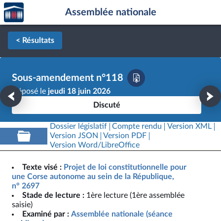
Accèder
Aller au contenu
Aller en bas de la page
Assemblée nationale
à la
page
d'accueil
< Résultats
Sous-amendement n°118
Déposé le
jeudi 18 juin 2026
Discuté
Dossier législatif
Compte rendu
Version XML
Version JSON
Version PDF
Version Word/LibreOffice
Texte visé :
Projet de loi constitutionnelle pour
une Corse autonome au sein de la République,
n° 2697
Stade de lecture :
1ère lecture (1ère assemblée
saisie)
Examiné par :
Assemblée nationale (séance