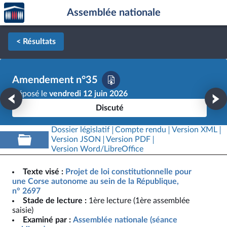
Accèder
Aller au contenu
Aller en bas de la page
Assemblée nationale
à la
page
d'accueil
< Résultats
Amendement n°35
Déposé le
vendredi 12 juin 2026
Discuté
Dossier législatif
Compte rendu
Version XML
Version JSON
Version PDF
Version Word/LibreOffice
Texte visé :
Projet de loi constitutionnelle pour
une Corse autonome au sein de la République,
n° 2697
Stade de lecture :
1ère lecture (1ère assemblée
saisie)
Examiné par :
Assemblée nationale (séance